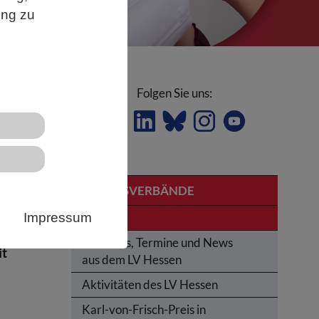
ung zu
Folgen Sie uns:
LANDESVERBÄNDE
t
Hessen
Impressum
Aktuelles, Termine und News
it
aus dem LV Hessen
Aktivitäten des LV Hessen
Karl-von-Frisch-Preis in