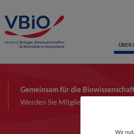
ÜBER 
Gemeinsam für die Biowissenschaf
Werden Sie Mitglied im VBIO und ma
Wir nut