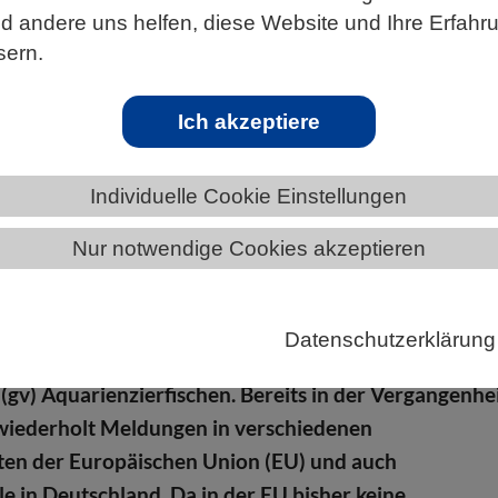
 andere uns helfen, diese Website und Ihre Erfahr
sern.
ÄNDE
HESSEN
Ich akzeptiere
Individuelle Cookie Einstellungen
Nur notwendige Cookies akzeptieren
ierfische in Deutschland
mt für Verbraucherschutz und Lebensmittelsicherhei
Datenschutzerklärung
vor dem Kauf von nicht zugelassenen gentechnisch
(gv) Aquarienzierfischen. Bereits in der Vergangenhe
 wiederholt Meldungen in verschiedenen
ten der Europäischen Union (EU) und auch
le in Deutschland. Da in der EU bisher keine