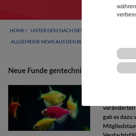
während
verbes
HOME
UNTER DEM DACH DES VBIO
LANDESVERB
ALLGEMEINE NEWS AUS DEN BIOWISSENSCHAFTEN
Neue Funde gentechnisch veränderter Z
Das Bundesa
(BVL) warnt 
veränderten 
gab es dazu
Mitgliedstaa
Verdachtsfäl