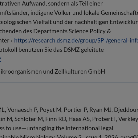
trativen Aufwand, sondern als Teil einer
unftsländer, indigene Völker und lokale Gemeinschaft
biologischen Vielfalt und der nachhaltigen Entwicklu
rschenden des Departments Science Policy &
unter
https://research.dsmz.de/group/SPI/general-inf
tokoll benutzen Sie das DSMZ geleitete
/
Mikroorganismen und Zellkulturen GmbH
ML, Vonaesch P, Poyet M, Portier P, Ryan MJ, Djeddou
n M, Schloter M, Finn RD, Haas AS, Probert I, Verkley
ss to use—untangling the international legal
ainable Microbiology. Volume 3, Issue 1, 2026, qvag0