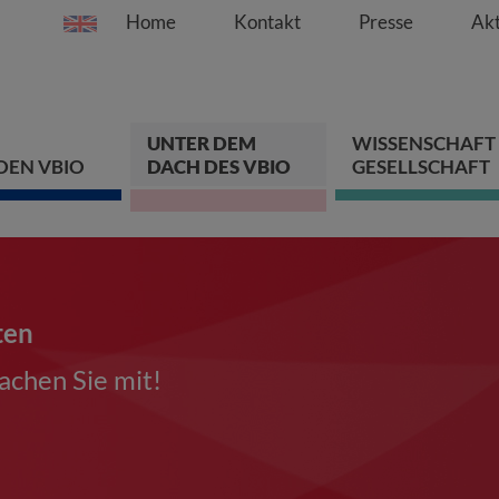
Home
Kontakt
Presse
Akt
Springe direkt zu:
Zum Hauptinhalt spri
Zur Hauptnavigation s
Zur Footer-Navigation
UNTER DEM
WISSENSCHAFT
DEN VBIO
DACH DES VBIO
GESELLSCHAFT
ten
chen Sie mit!