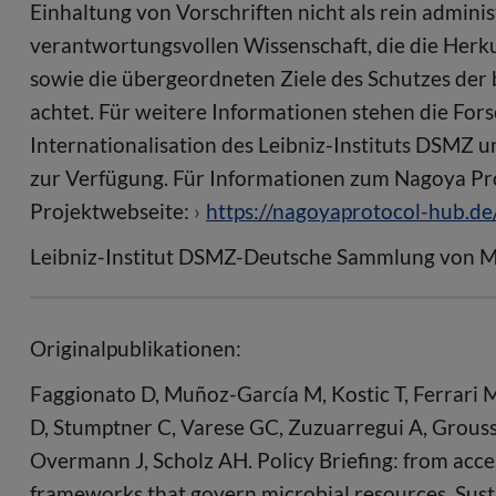
Einhaltung von Vorschriften nicht als rein adminis
verantwortungsvollen Wissenschaft, die die Herk
sowie die übergeordneten Ziele des Schutzes der 
achtet. Für weitere Informationen stehen die Fo
Internationalisation des Leibniz-Instituts DSMZ 
zur Verfügung. Für Informationen zum Nagoya Pro
Projektwebseite:
https://nagoyaprotocol-hub.de
Leibniz-Institut DSMZ-Deutsche Sammlung von 
Originalpublikationen:
Faggionato D, Muñoz-García M, Kostic T, Ferrari 
D, Stumptner C, Varese GC, Zuzuarregui A, Groussi
Overmann J, Scholz AH. Policy Briefing: from acce
frameworks that govern microbial resources. Sust