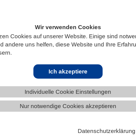
Wir verwenden Cookies
ÄNDE
HESSEN
zen Cookies auf unserer Website. Einige sind notwe
 andere uns helfen, diese Website und Ihre Erfahr
sern.
rafen-Dschungel: DSMZ-Forschende
Ich akzeptiere
-Protokoll
Individuelle Cookie Einstellungen
e Publikationen bieten praktische Leitlinien zur
on Vorschriften, Zugang und Vorteilsausgleich im
Nur notwendige Cookies akzeptieren
r werdenden Geflecht internationaler Vorschriften f
lle Forschung
Datenschutzerklärung