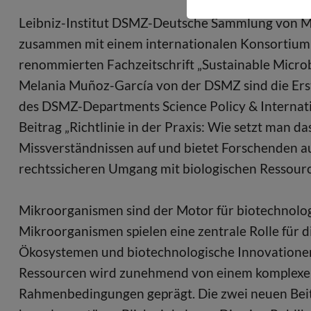
Forschung fi
Leibniz-Institut DSMZ-Deutsche Sammlung von M
zusammen mit einem internationalen Konsortium 
renommierten Fachzeitschrift „Sustainable Microb
Melania Muñoz-García von der DSMZ sind die Erst
des DSMZ-Departments Science Policy & Internatio
Beitrag „Richtlinie in der Praxis: Wie setzt man 
Missverständnissen auf und bietet Forschenden aus
rechtssicheren Umgang mit biologischen Ressour
Mikroorganismen sind der Motor für biotechnolo
Mikroorganismen spielen eine zentrale Rolle für di
Ökosystemen und biotechnologische Innovationen
Ressourcen wird zunehmend von einem komplexen G
Rahmenbedingungen geprägt. Die zwei neuen Bei