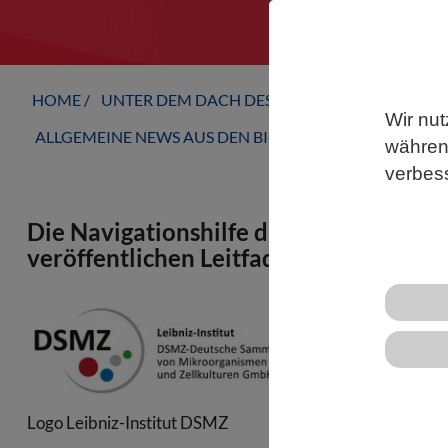
HOME
UNTER DEM DACH DES VBIO
LANDESVERB
Wir nut
ALLGEMEINE NEWS AUS DEN BIOWISSENSCHAFTEN
während
verbes
Die Navigationshilfe durch den Parag
veröffentlichen Leitfaden zum Nagoya
Zwei aktuell
Einhaltung v
immer dichte
die mikrobie
Logo Leibniz-Institut DSMZ