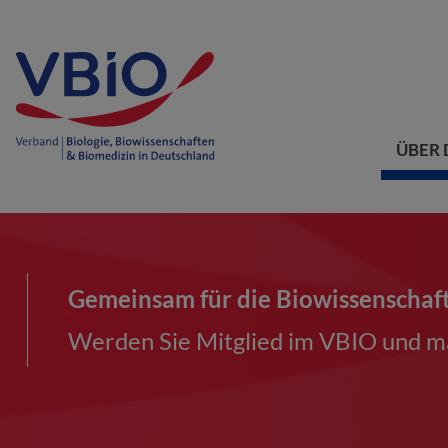
ÜBER 
Gemeinsam für die Biowissenschaf
Werden Sie Mitglied im VBIO und ma