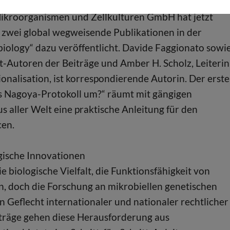
ndet in einem komplexen rechtlichen Rahmen statt. D
ikroorganismen und Zellkulturen GmbH hat jetzt
zwei global wegweisende Publikationen in der
iology“ dazu veröffentlicht. Davide Faggionato sowi
-Autoren der Beiträge und Amber H. Scholz, Leiterin
nalisation, ist korrespondierende Autorin. Der erste
das Nagoya-Protokoll um?“ räumt mit gängigen
 aller Welt eine praktische Anleitung für den
cen.
gische Innovationen
e biologische Vielfalt, die Funktionsfähigkeit von
, doch die Forschung an mikrobiellen genetischen
eflecht internationaler und nationaler rechtlicher
träge gehen diese Herausforderung aus