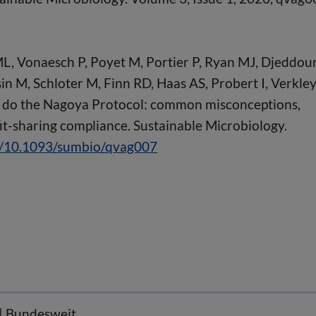
ML, Vonaesch P, Poyet M, Portier P, Ryan MJ, Djeddou
n M, Schloter M, Finn RD, Haas AS, Probert I, Verkley
to do the Nagoya Protocol: common misconceptions,
fit-sharing compliance. Sustainable Microbiology.
rg/10.1093/sumbio/qvag007
t | Bundesweit