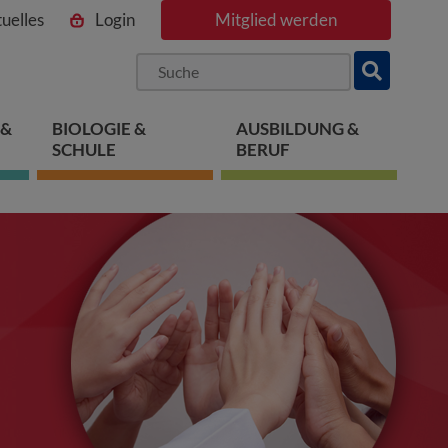
uelles
Login
Mitglied werden
ngen
pringen
 springen
 &
BIOLOGIE &
AUSBILDUNG &
SCHULE
BERUF