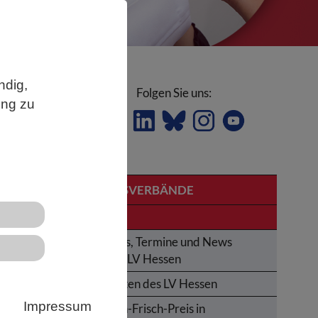
ndig,
Folgen Sie uns:
ung zu
LANDESVERBÄNDE
Hessen
Aktuelles, Termine und News
aus dem LV Hessen
ür
Aktivitäten des LV Hessen
Impressum
Karl-von-Frisch-Preis in