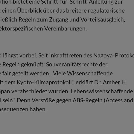
ion bietet eine Schritt-für-Schritt-Anleitung zur
 einen Überblick über das breitere regulatorische
ließlich Regeln zum Zugang und Vorteilsausgleich,
sektorspezifischen Vereinbarungen.
 längst vorbei. Seit Inkrafttreten des Nagoya-Protoko
e Regeln geknüpft: Souveränitätsrechte der
air geteilt werden. „Viele Wissenschaffende
 dem Kyoto-Klimaprotokoll“, erklärt Dr. Amber H.
 Japan verabschiedet wurden. Lebenswissenschaffende
l sein.“ Denn Verstöße gegen ABS-Regeln (Access and
onsequenzen haben.