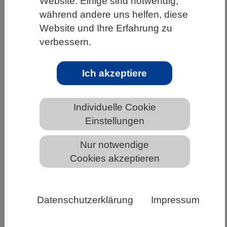
Website. Einige sind notwendig,
während andere uns helfen, diese
HOME
UNTER DEM DACH DES VBIO
Website und Ihre Erfahrung zu
LANDESVERBÄNDE
HESSEN
verbessern.
ALLGEMEINE NEWS AUS DEN BIOWISSENSCHAFTEN
Ich akzeptiere
Biologie sichtbar machen - der neue
Individuelle Cookie
online Jahresbericht 2025 des VBIO
Einstellungen
Nur notwendige
Cookies akzeptieren
Datenschutzerklärung
Impressum