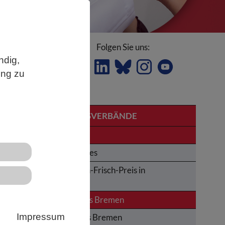
Folgen Sie uns:
ndig,
ung zu
 für
LANDESVERBÄNDE
Bremen
Obituaries
Karl-von-Frisch-Preis in
Bremen
News aus Bremen
dem
Impressum
Altes aus Bremen