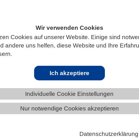
Wir verwenden Cookies
ÄNDE
BREMEN
NEWS AUS BREMEN
zen Cookies auf unserer Website. Einige sind notwe
 andere uns helfen, diese Website und Ihre Erfahr
sern.
aus: KI-unterstütztes in silico-Tiermodell
Ich akzeptiere
ntelligenz (KI) kann Leben retten. Zumindest
Individuelle Cookie Einstellungen
 Empa-Forschende haben ein KI-gestütztes
ll einer Labormaus entwickelt, das mithilfe von
Nur notwendige Cookies akzeptieren
 Lernen voraussagen kann, wie sich verschiedene
lien im Organismus der Maus verteilen. Ganz nach 
Datenschutzerklärung
stainable by Design»-Prinzip kann das Modell künftig