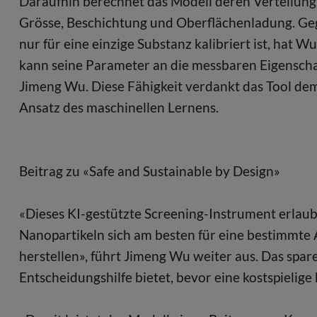
Daraufhin berechnet das Modell deren Verteilung
Grösse, Beschichtung und Oberflächenladung. Geg
nur für eine einzige Substanz kalibriert ist, hat
kann seine Parameter an die messbaren Eigenschaf
Jimeng Wu. Diese Fähigkeit verdankt das Tool dem
Ansatz des maschinellen Lernens.
Beitrag zu «Safe and Sustainable by Design»
«Dieses KI-gestützte Screening-Instrument erlaubt
Nanopartikeln sich am besten für eine bestimmte 
herstellen», führt Jimeng Wu weiter aus. Das spare
Entscheidungshilfe bietet, bevor eine kostspielige 