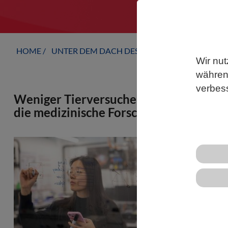
HOME
UNTER DEM DACH DES VBIO
LANDESVERB
Wir nut
während
verbes
Weniger Tierversuche dank virtueller M
die medizinische Forschung
Künstliche I
Mäuseleben.
Computermode
maschinellem
Nanomateria
«Safe and Su