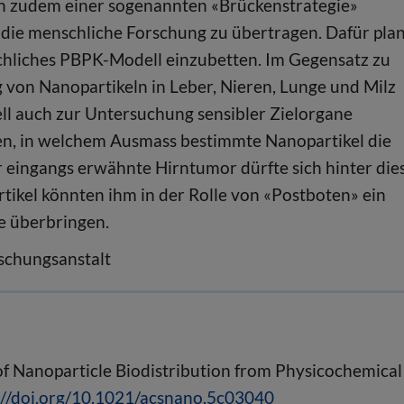
ch zudem einer sogenannten «Brückenstrategie»
f die menschliche Forschung zu übertragen. Dafür pla
nschliches PBPK-Modell einzubetten. Im Gegensatz zu
ng von Nanopartikeln in Leber, Nieren, Lunge und Milz
ell auch zur Untersuchung sensibler Zielorgane
hen, in welchem Ausmass bestimmte Nanopartikel die
eingangs erwähnte Hirntumor dürfte sich hinter die
tikel könnten ihm in der Rolle von «Postboten» ein
e überbringen.
schungsanstalt
f Nanoparticle Biodistribution from Physicochemical
://doi.org/10.1021/acsnano.5c03040