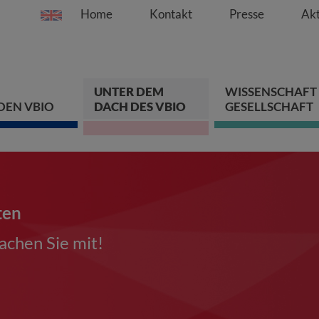
Home
Kontakt
Presse
Akt
Springe direkt zu:
Zum Hauptinhalt spri
Zur Hauptnavigation s
Zur Footer-Navigation
UNTER DEM
WISSENSCHAFT
DEN VBIO
DACH DES VBIO
GESELLSCHAFT
ten
chen Sie mit!