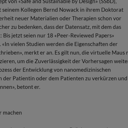
ept von «Safe and Sustainable by Design» (SSbD),
t seinem Kollegen Bernd Nowack in ihrem Doktorat
herheit neuer Materialien oder Therapien schon vor
cher zu bedenken, dass der Datensatz, mit dem das
st: Bis jetzt seien nur 18 «Peer-Reviewed Papers»
 «In vielen Studien werden die Eigenschaften der
ieben», merkt er an. Es gilt nun, die virtuelle Maus 
izieren, um die Zuverlässigkeit der Vorhersagen weite
Prozess der Entwicklung von nanomedizinischen
 der Patientin oder dem Patienten zu verkürzen und
nnen», betont er.
ar machen