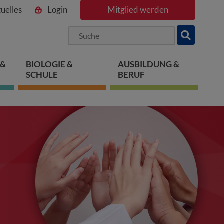
uelles
Login
Mitglied werden
ngen
pringen
 springen
 &
BIOLOGIE &
AUSBILDUNG &
SCHULE
BERUF