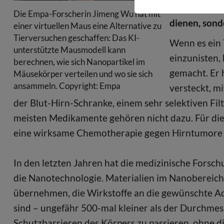
nicht nur al
Die Empa-Forscherin Jimeng Wu hat mit
dienen, sond
einer virtuellen Maus eine Alternative zu
Tierversuchen geschaffen: Das KI-
Wenn es ein 
unterstützte Mausmodell kann
einzunisten,
berechnen, wie sich Nanopartikel im
gemacht. Er 
Mäusekörper verteilen und wo sie sich
ansammeln. Copyright: Empa
versteckt, m
der Blut-Hirn-Schranke, einem sehr selektiven Filt
meisten Medikamente gehören nicht dazu. Für die 
eine wirksame Chemotherapie gegen Hirntumore 
In den letzten Jahren hat die medizinische Forsc
die Nanotechnologie. Materialien im Nanobereich 
übernehmen, die Wirkstoffe an die gewünschte Adr
sind – ungefähr 500-mal kleiner als der Durchmess
Schutzbarrieren des Körpers zu passieren, ohne d