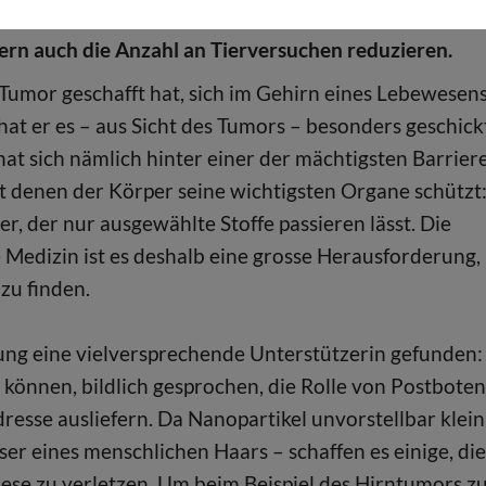
s Entscheidungshilfe bei der Medikamentenentwicklu
ern auch die Anzahl an Tierversuchen reduzieren.
Tumor geschafft hat, sich im Gehirn eines Lebewesen
 hat er es – aus Sicht des Tumors – besonders geschick
hat sich nämlich hinter einer der mächtigsten Barrier
it denen der Körper seine wichtigsten Organe schützt
er, der nur ausgewählte Stoffe passieren lässt. Die
Medizin ist es deshalb eine grosse Herausforderung,
zu finden.
hung eine vielversprechende Unterstützerin gefunden:
können, bildlich gesprochen, die Rolle von Postboten
esse ausliefern. Da Nanopartikel unvorstellbar klein
er eines menschlichen Haars – schaffen es einige, die
iese zu verletzen. Um beim Beispiel des Hirntumors z