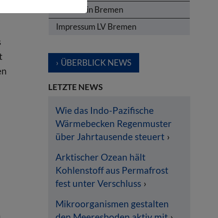
ng
Termine in Bremen
Impressum LV Bremen
s
t
ÜBERBLICK NEWS
en
:
LETZTE NEWS
Wie das Indo-Pazifische
Wärmebecken Regenmuster
über Jahrtausende steuert
Arktischer Ozean hält
Kohlenstoff aus Permafrost
fest unter Verschluss
Mikroorganismen gestalten
u
den Meeresboden aktiv mit