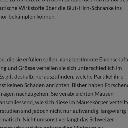
tische Wirkstoffe über die Blut-Hirn-Schranke ins
umor bekämpfen können.
e, die sie erfüllen sollen, ganz bestimmte Eigenschaf
 und Grösse verteilen sie sich unterschiedlich im
s gilt deshalb, herauszufinden, welche Partikel ihre
st keinen Schaden anrichten. Bisher haben Forschen
 Fragen nachzugehen: Sie verabreichten Mäusen
nschliessend, wie sich diese im Mäusekörper verteil
studien sind jedoch nicht nur aufwändig, langwierig
lematisch. Nicht umsonst verlangt das Schweizer
ierversuche auf das notwendige Minimum zu