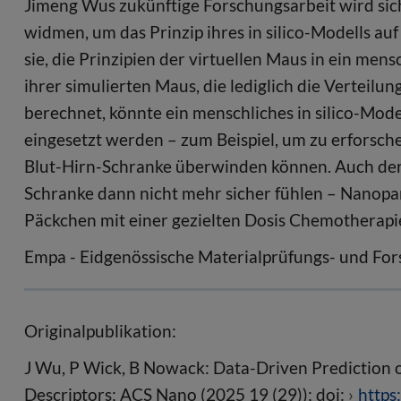
Jimeng Wus zukünftige Forschungsarbeit wird si
widmen, um das Prinzip ihres in silico-Modells au
sie, die Prinzipien der virtuellen Maus in ein me
ihrer simulierten Maus, die lediglich die Verteilu
berechnet, könnte ein menschliches in silico-Mod
eingesetzt werden – zum Beispiel, um zu erforsc
Blut-Hirn-Schranke überwinden können. Auch der 
Schranke dann nicht mehr sicher fühlen – Nanopar
Päckchen mit einer gezielten Dosis Chemotherapi
Empa - Eidgenössische Materialprüfungs- und For
Originalpublikation:
J Wu, P Wick, B Nowack: Data-Driven Prediction o
Descriptors; ACS Nano (2025 19 (29)); doi:
https