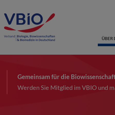
ÜBER 
Gemeinsam für die Biowissenschaf
Werden Sie Mitglied im VBIO und ma