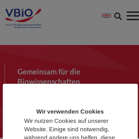
Springe direkt zu:
Zum Hauptinhalt spri
Zur Footer-Navigation
Gemeinsam für die
Biowissenschaften
Werden Sie Mitglied im VBIO und
machen Sie mit!
Wir verwenden Cookies
Wir nutzen Cookies auf unserer
Website. Einige sind notwendig,
während andere uns helfen, diese