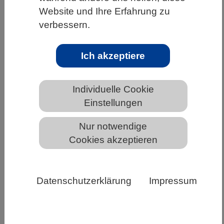
Website und Ihre Erfahrung zu
HOME
UNTER DEM DACH DES VBIO
verbessern.
LANDESVERBÄNDE
BADEN-WÜRTTEMBERG
NEWS AUS BADEN-WÜRTTEMBERG
Ich akzeptiere
Individuelle Cookie
Einladung zur Preisverleihung des Ars
Einstellungen
legendi Fakultätenpreises Mathematik
und Naturwissenschaften 2026
Nur notwendige
Cookies akzeptieren
Datenschutzerklärung
Impressum