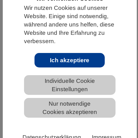
Wir nutzen Cookies auf unserer
HOME
UNTER DEM DACH DES VBIO
Website. Einige sind notwendig,
LANDESVERBÄNDE
BADEN-WÜRTTEMBERG
während andere uns helfen, diese
NEWS AUS BADEN-WÜRTTEMBERG
Website und Ihre Erfahrung zu
verbessern.
Ich akzeptiere
Neuer Referentenentwurf des
Wissenschaftszeitvertragsgesetzes
liegt vor
Individuelle Cookie
Einstellungen
Die Wissenschaft hat lange auf eine Novelle des
Nur notwendige
WissZeitVG gewartet. Nun präsentiert das
Cookies akzeptieren
BMFTR erste Überlegungen.
Ihre Ankündigung im Koalitionsvertrag, das
Wissenschaftszeitvertragsgesetz (WissZeitVG) zu
Datenschutzerklärung
Impressum