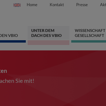
Home
Kontakt
Presse
Akt
Springe direkt zu:
Zum Hauptinhalt spri
Zur Hauptnavigation s
Zur Footer-Navigation
UNTER DEM
WISSENSCHAFT
DEN VBIO
DACH DES VBIO
GESELLSCHAFT
ten
chen Sie mit!