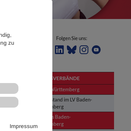
ndig,
Folgen Sie uns:
ung zu
LANDESVERBÄNDE
Baden-Württemberg
Der Vorstand im LV Baden-
le
Württemberg
News aus Baden-
ung
Württemberg
Impressum
g