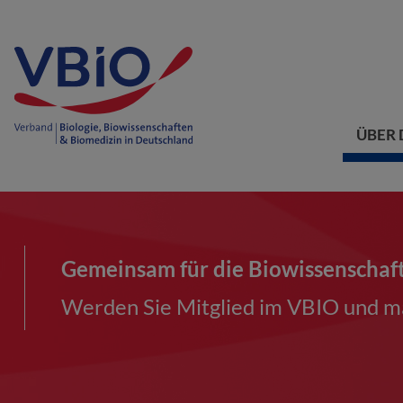
ÜBER 
Gemeinsam für die Biowissenschaf
Werden Sie Mitglied im VBIO und ma