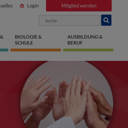
uelles
Login
Mitglied werden
ngen
pringen
 springen
 &
BIOLOGIE &
AUSBILDUNG &
SCHULE
BERUF