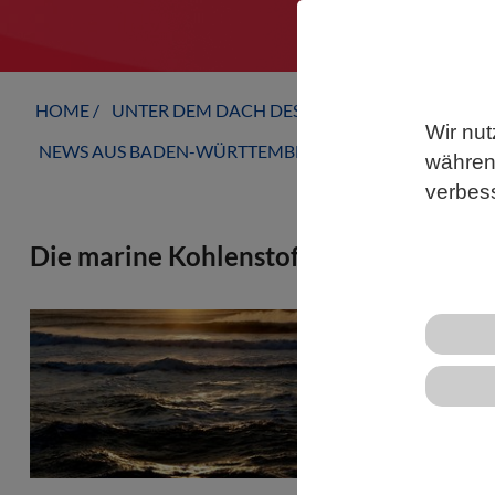
HOME
UNTER DEM DACH DES VBIO
LANDESVERB
Wir nut
NEWS AUS BADEN-WÜRTTEMBERG
während
verbes
Die marine Kohlenstoffsenke schwäche
Die Weltmeer
Bislang nahm
Emissionen a
Klimasystem.
Konzentrati
hätte das 1,5