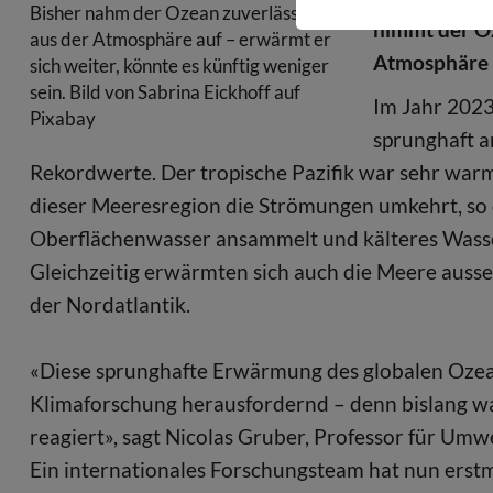
Bisher nahm der Ozean zuverlässig CO2
nimmt der O
aus der Atmosphäre auf – erwärmt er
Atmosphäre 
sich weiter, könnte es künftig weniger
sein. Bild von Sabrina Eickhoff auf
Im Jahr 202
Pixabay
sprunghaft a
Rekordwerte. Der tropische Pazifik war sehr warm 
dieser Meeresregion die Strömungen umkehrt, so 
Oberflächenwasser ansammelt und kälteres Wasser
Gleichzeitig erwärmten sich auch die Meere ausse
der Nordatlantik.
«Diese sprunghafte Erwärmung des globalen Ozean
Klimaforschung herausfordernd – denn bislang wa
reagiert», sagt Nicolas Gruber, Professor für Umw
Ein internationales Forschungsteam hat nun ers