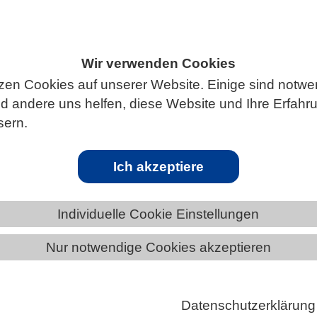
Wir verwenden Cookies
ÄNDE
BADEN-WÜRTTEMBERG
zen Cookies auf unserer Website. Einige sind notwe
 andere uns helfen, diese Website und Ihre Erfahr
sern.
lt
Ich akzeptiere
e sind eine wichtige Senke für Kohlendioxid (CO₂).
Individuelle Cookie Einstellungen
en sie rund ein Viertel der menschgemachten CO₂-
Nur notwendige Cookies akzeptieren
us der Atmosphäre auf und stabilisieren so das globa
 Ohne diese Senkenleistung wäre die CO₂-
on in der Atmosphäre viel höher und die Erderwärm
Datenschutzerklärung
-Grad-Ziel bereits deutlich überschritten. Gleichzeiti