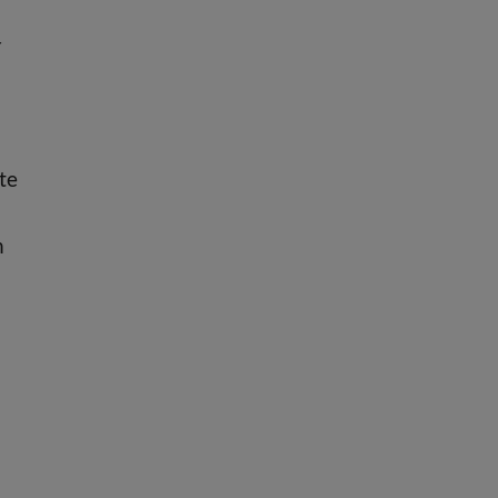
r
te
n