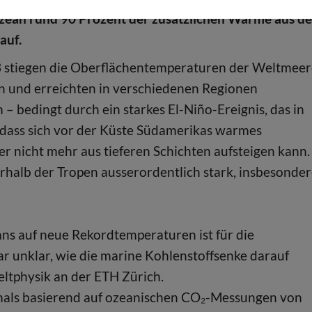
zean rund 90 Prozent der zusätzlichen Wärme aus de
auf.
3 stiegen die Oberflächentemperaturen der Weltmee
n und erreichten in verschiedenen Regionen
– bedingt durch ein starkes El-Niño-Ereignis, das in
dass sich vor der Küste Südamerikas warmes
 nicht mehr aus tieferen Schichten aufsteigen kann.
rhalb der Tropen ausserordentlich stark, insbesonde
s auf neue Rekordtemperaturen ist für die
r unklar, wie die marine Kohlenstoffsenke darauf
eltphysik an der ETH Zürich.
tmals basierend auf ozeanischen CO₂-Messungen von