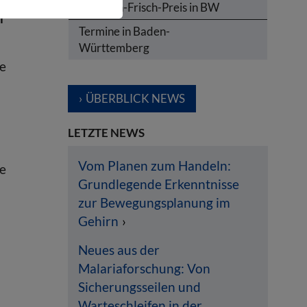
Karl-von-Frisch-Preis in BW
r
Termine in Baden-
Württemberg
re
ÜBERBLICK NEWS
LETZTE NEWS
Vom Planen zum Handeln:
re
Grundlegende Erkenntnisse
zur Bewegungsplanung im
Gehirn
Neues aus der
Malariaforschung: Von
Sicherungsseilen und
Warteschleifen in der