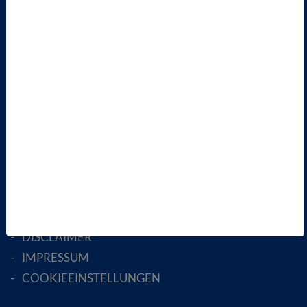
ÜBER UNS
LANDESVERBÄNDE
FACHGESELLSCHAFTEN
AKTIV WERDEN!
MITGLIED WERDEN
ENGLISH PAGES
RECHTLICHES
SATZUNG
AGB
DATENSCHUTZ
DISCLAIMER
IMPRESSUM
COOKIEEINSTELLUNGEN