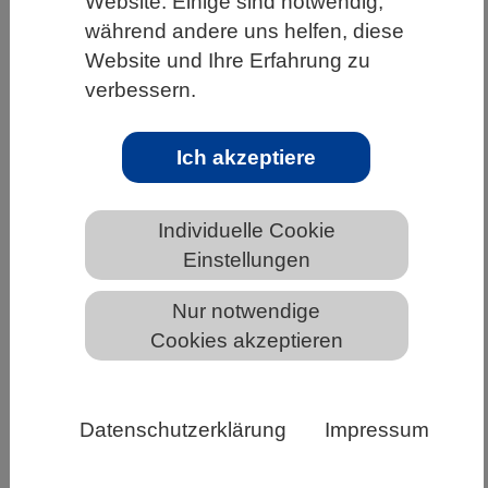
Website. Einige sind notwendig,
während andere uns helfen, diese
HOME
UNTER DEM DACH DES VBIO
Website und Ihre Erfahrung zu
LANDESVERBÄNDE
BADEN-WÜRTTEMBERG
verbessern.
NEWS AUS BADEN-WÜRTTEMBERG
Ich akzeptiere
Biologie sichtbar machen - der neue
Individuelle Cookie
online Jahresbericht 2025 des VBIO
Einstellungen
Nur notwendige
Cookies akzeptieren
Datenschutzerklärung
Impressum