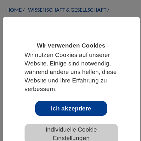
HOME
WISSENSCHAFT & GESELLSCHAFT
AKTUELLES
Wir verwenden Cookies
Wir nutzen Cookies auf unserer
AKTUELLES AUS DEN BIOWISSENSCHAFTEN
Website. Einige sind notwendig,
Quagga-Muschel: Prognosen für
während andere uns helfen, diese
betroffene Seen
Website und Ihre Erfahrung zu
verbessern.
Ich akzeptiere
Individuelle Cookie
Einstellungen