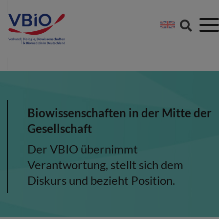
Springe direkt zu:
Zum Hauptinhalt spri
Zur Footer-Navigation
Biowissenschaften in der Mitte der
Gesellschaft
Der VBIO übernimmt
Verantwortung, stellt sich dem
Diskurs und bezieht Position.