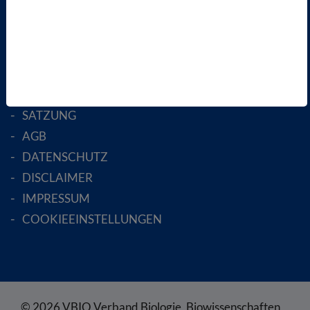
AKTIV WERDEN!
MITGLIED WERDEN
ENGLISH PAGES
RECHTLICHES
SATZUNG
AGB
DATENSCHUTZ
DISCLAIMER
IMPRESSUM
COOKIEEINSTELLUNGEN
© 2026 VBIO Verband Biologie, Biowissenschaften