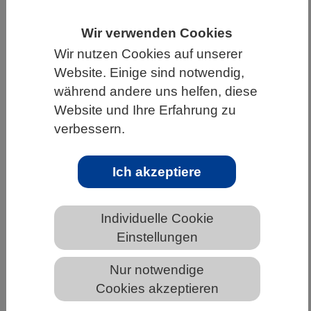
HOME
WISSENSCHAFT & GESELLSCHAFT
Wir verwenden Cookies
AKTUELLES
Wir nutzen Cookies auf unserer
Website. Einige sind notwendig,
während andere uns helfen, diese
Website und Ihre Erfahrung zu
AKTUELLES AUS DEN BIOWISSENSCHAFTEN
verbessern.
Neues Antibiotikum gegen resistente
Ich akzeptiere
Keime entdeckt
Individuelle Cookie
Einstellungen
Nur notwendige
Cookies akzeptieren