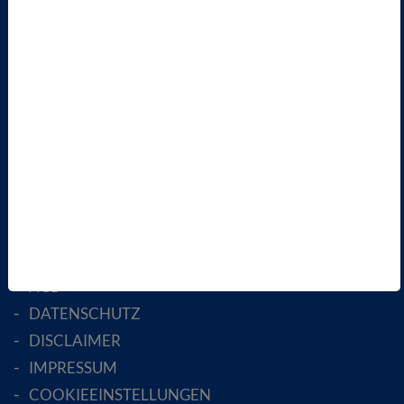
VBIO
ÜBER UNS
LANDESVERBÄNDE
FACHGESELLSCHAFTEN
AKTIV WERDEN!
MITGLIED WERDEN
ENGLISH PAGES
RECHTLICHES
SATZUNG
AGB
DATENSCHUTZ
DISCLAIMER
IMPRESSUM
COOKIEEINSTELLUNGEN