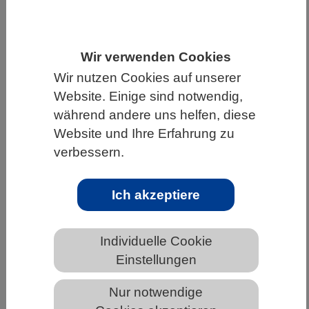
HOME
WISSENSCHAFT & GESELLSCHAFT
AKTUELLES
Wir verwenden Cookies
Wir nutzen Cookies auf unserer
Website. Einige sind notwendig,
während andere uns helfen, diese
AKTUELLES AUS DEN BIOWISSENSCHAFTEN
Website und Ihre Erfahrung zu
verbessern.
Genaktivitäten in lebenden Zellen
messen
Ich akzeptiere
Individuelle Cookie
Einstellungen
Nur notwendige