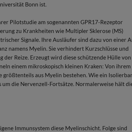
iversität Bonn ist.
 ihrer Pilotstudie am sogenannten GPR17-Rezeptor
erung zu Krankheiten wie Multipler Sklerose (MS)
rischer Signale. Ihre Ausläufer sind dazu von einer A
tanz namens Myelin. Sie verhindert Kurzschlüsse und
ng der Reize. Erzeugt wird diese schützende Hülle von
hneln einem mikroskopisch kleinen Kraken: Von ihrem
e größtenteils aus Myelin bestehen. Wie ein Isolierba
s um die Nervenzell-Fortsätze. Normalerweise hält di
reigene Immunsystem diese Myelinschicht. Folge sind