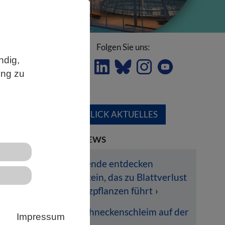
Folgen Sie uns:
ndig,
ung zu
ÜBERBLICK AKTUELLES
LETZTE NEWS
-
Forschende entdecken
Pilzprotein, das zu Blattverlust
r
bei Nutzpflanzen führt
ben
Dem Schneckenschleim auf der
Impressum