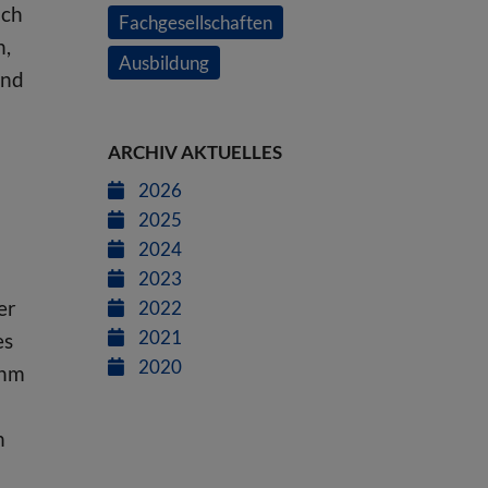
uch
Fachgesellschaften
n,
Ausbildung
und
ARCHIV AKTUELLES
2026
2025
2024
2023
er
2022
2021
es
2020
ahm
h