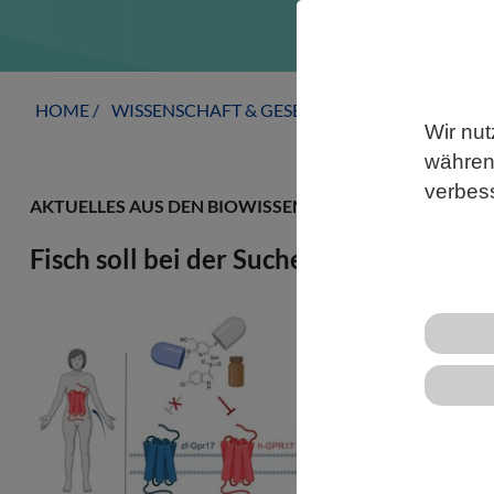
HOME
WISSENSCHAFT & GESELLSCHAFT
AKTUELLE
Wir nut
während
verbes
AKTUELLES AUS DEN BIOWISSENSCHAFTEN
Fisch soll bei der Suche nach MS-Med
Der Zebrafis
Organismus: 
die auch im 
wird daher a
gegen Krankh
dazu nun ei