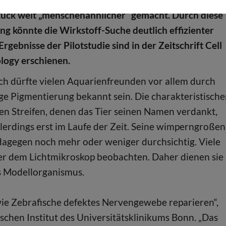
tück weit „menschenähnlicher“ gemacht. Durch diese
g könnte die Wirkstoff-Suche deutlich effizienter
rgebnisse der Pilotstudie sind in der Zeitschrift Cell
logy erschienen.
ch dürfte vielen Aquarienfreunden vor allem durch
lige Pigmentierung bekannt sein. Die charakteristisch
n Streifen, denen das Tier seinen Namen verdankt,
allerdings erst im Laufe der Zeit. Seine wimperngroßen
dagegen noch mehr oder weniger durchsichtig. Viele
ter dem Lichtmikroskop beobachten. Daher dienen sie
s Modellorganismus.
wie Zebrafische defektes Nervengewebe reparieren“,
chen Institut des Universitätsklinikums Bonn. „Das