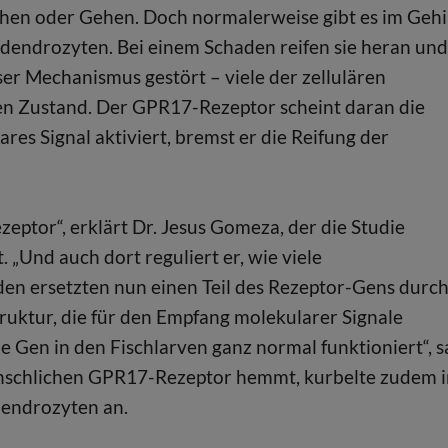
ehen oder Gehen. Doch normalerweise gibt es im Geh
odendrozyten. Bei einem Schaden reifen sie heran und
eser Mechanismus gestört – viele der zellulären
gen Zustand. Der GPR17-Rezeptor scheint daran die
res Signal aktiviert, bremst er die Reifung der
ptor“, erklärt Dr. Jesus Gomeza, der die Studie
„Und auch dort reguliert er, wie viele
en ersetzten nun einen Teil des Rezeptor-Gens durc
ruktur, die für den Empfang molekularer Signale
ue Gen in den Fischlarven ganz normal funktioniert“, s
nschlichen GPR17-Rezeptor hemmt, kurbelte zudem i
dendrozyten an.