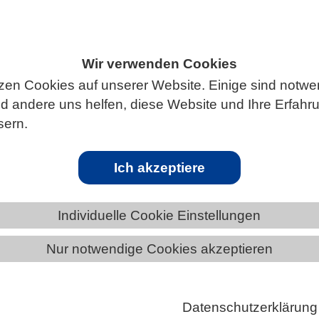
Wir verwenden Cookies
S
zen Cookies auf unserer Website. Einige sind notwe
 andere uns helfen, diese Website und Ihre Erfahr
sern.
ikamenten helfen
Ich akzeptiere
ch dient Forschenden rund um den Globus als Modell
Individuelle Cookie Einstellungen
An ihm lassen sich viele wichtige Prozesse studieren,
Nur notwendige Cookies akzeptieren
menschlichen Körper in ähnlicher Form stattfinden. E
uch für die Fahndung nach möglichen Wirkstoffen
eiten genutzt. Forschende der Universität Bonn ha
Datenschutzerklärung
nen innovativen Weg beschrieben. Dabei werden die