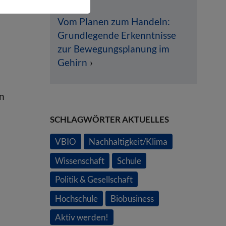
Spur
Vom Planen zum Handeln:
Grundlegende Erkenntnisse
zur Bewegungsplanung im
Gehirn
en
SCHLAGWÖRTER AKTUELLES
VBIO
Nachhaltigkeit/Klima
Wissenschaft
Schule
Politik & Gesellschaft
Hochschule
Biobusiness
Aktiv werden!