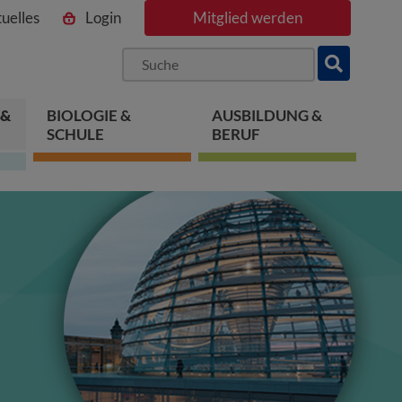
uelles
Login
Mitglied werden
ngen
pringen
 springen
 &
BIOLOGIE &
AUSBILDUNG &
SCHULE
BERUF