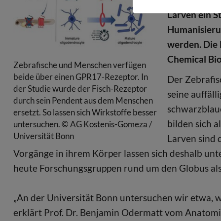
Larven ein S
Humanisierun
werden. Die E
Chemical Bio
Zebrafische und Menschen verfügen
beide über einen GPR17-Rezeptor. In
Der Zebrafis
der Studie wurde der Fisch-Rezeptor
seine auffäl
durch sein Pendent aus dem Menschen
schwarzblaue
ersetzt. So lassen sich Wirkstoffe besser
bilden sich 
untersuchen. © AG Kostenis-Gomeza /
Universität Bonn
Larven sind 
Vorgänge in ihrem Körper lassen sich deshalb un
heute Forschungsgruppen rund um den Globus al
„An der Universität Bonn untersuchen wir etwa, 
erklärt Prof. Dr. Benjamin Odermatt vom Anatomis