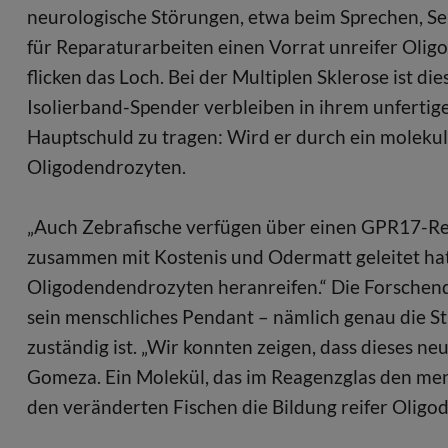
neurologische Störungen, etwa beim Sprechen, S
für Reparaturarbeiten einen Vorrat unreifer Olig
flicken das Loch. Bei der Multiplen Sklerose ist di
Isolierband-Spender verbleiben in ihrem unferti
Hauptschuld zu tragen: Wird er durch ein molekula
Oligodendrozyten.
„Auch Zebrafische verfügen über einen GPR17-Reze
zusammen mit Kostenis und Odermatt geleitet hat. 
Oligodendendrozyten heranreifen.“ Die Forschend
sein menschliches Pendant – nämlich genau die St
zuständig ist. „Wir konnten zeigen, dass dieses ne
Gomeza. Ein Molekül, das im Reagenzglas den me
den veränderten Fischen die Bildung reifer Oligo