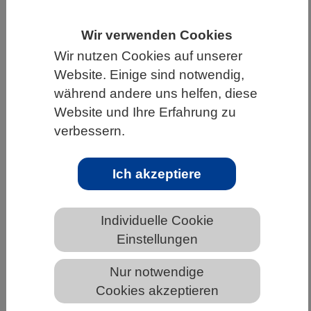
HOME
WISSENSCHAFT & GESELLSCHAFT
Wir verwenden Cookies
AKTUELLES
Wir nutzen Cookies auf unserer
Website. Einige sind notwendig,
während andere uns helfen, diese
Website und Ihre Erfahrung zu
AKTUELLES AUS DEN BIOWISSENSCHAFTEN
verbessern.
Die Rolle des Signalzuckers Trehalose
6-Phosphat bei der Samenfüllung
Ich akzeptiere
Individuelle Cookie
Einstellungen
Nur notwendige
Cookies akzeptieren