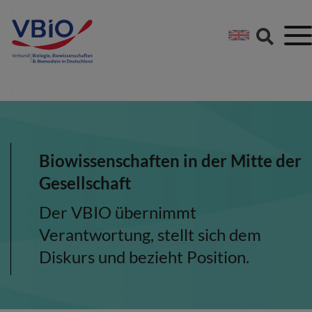
Springe direkt zu:
Zum Hauptinhalt spri
Zur Footer-Navigation
Biowissenschaften in der Mitte der
Gesellschaft
Der VBIO übernimmt
Verantwortung, stellt sich dem
Diskurs und bezieht Position.