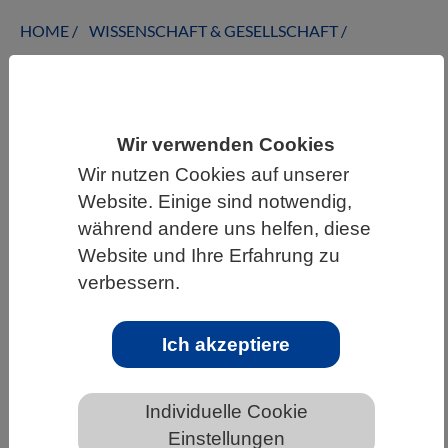
HOME
WISSENSCHAFT & GESELLSCHAFT
AKTUELLES
Wir verwenden Cookies
Wir nutzen Cookies auf unserer
AKTUELLES AUS DEN BIOWISSENSCHAFTEN
Website. Einige sind notwendig,
Die Organisation der Zelloberfläche
während andere uns helfen, diese
nutzbar machen
Website und Ihre Erfahrung zu
verbessern.
Ich akzeptiere
Individuelle Cookie
Einstellungen