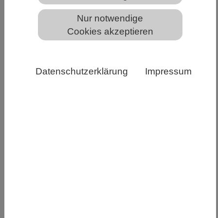
Die Organisation der Proteine auf der Zelloberfläche
Nur notwendige
beeinflusst die Eigenschaften und Funktionen einer
Zelle. (Computergrafik: Science Photo Library)
Cookies akzeptieren
Biologische Zellen haben vielfältige Funktionen,
und sie müssen miteinander kommunizieren, um
Datenschutzerklärung
Impressum
diese aufeinander abzustimmen. Zentral dafür
sind Moleküle an der Zelloberfläche. Seit
Jahrzehnten untersuchen Biologen solche
Oberflächenproteine. Zunehmend wird dabei
klar, dass für die Funktion einer Zelle nicht nur
entscheidend ist, welche Proteine auf einer Zelle
vorhanden sind, sondern auch, wie diese auf der
Zelloberfläche organisiert sind. Forschende der
ETH Zürich entwickelten eine neue Methode, mit
der sie messen können, wie Proteine auf der