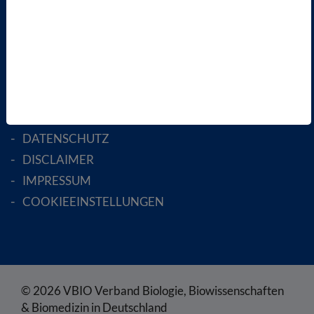
MITGLIED WERDEN
ENGLISH PAGES
RECHTLICHES
SATZUNG
AGB
DATENSCHUTZ
DISCLAIMER
IMPRESSUM
COOKIEEINSTELLUNGEN
© 2026 VBIO Verband Biologie, Biowissenschaften
& Biomedizin in Deutschland