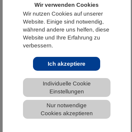
Wir verwenden Cookies
HOME
WISSENSCHAFT & GESELLSCHAFT
Wir nutzen Cookies auf unserer
AKTUELLES
Website. Einige sind notwendig,
während andere uns helfen, diese
Website und Ihre Erfahrung zu
verbessern.
AKTUELLES AUS DEN BIOWISSENSCHAFTEN
Ich akzeptiere
Roche investiert in ein neues
Diagnostik-Forschungsgebäude am
Standort Penzberg - doch
Individuelle Cookie
Investitionen sind kein Selbstläufer
Einstellungen
Nur notwendige
Der Roche-Konzern investiert mehr als jedes
Cookies akzeptieren
andere Gesundheitsunternehmen in Forschung
und Entwicklung, allein in 2021 waren es 13,7