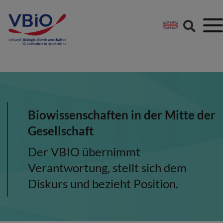
Springe direkt zu:
Zum Hauptinhalt spri
Zur Footer-Navigation
Biowissenschaften in der Mitte der
Gesellschaft
Der VBIO übernimmt
Verantwortung, stellt sich dem
Diskurs und bezieht Position.