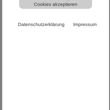
Cookies akzeptieren
Unterseite eines Buchenblatts mit Versengung. Quelle:
Datenschutzerklärung
Impressum
(Foto: Alyssa Kullberg)
Junge Bäume können hohe Temperaturen
aushalten, wenn im Boden genug Wasser verfüg
bar ist. Ist der Untergrund jedoch zu trocken,
können sie sich nicht ausreichend abkühlen und
sind anfällig für Überhitzung und Blattschäden,
wie eine gemeinsame Studie von WSL und EPFL
zeigt. Fünf Jahre wurde untersucht, wie junge
Buchen und Eichen auf Hitze, Trockenheit und
beides reagieren. Die Bäume wuchsen selbst bei
deutlich erhöhten Temperaturen – solange sie
ausreichend Wasser hatten. War dies nicht der