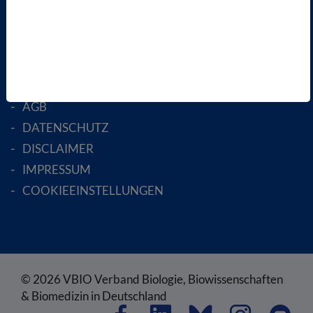
MITGLIED WERDEN
ENGLISH PAGES
RECHTLICHES
SATZUNG
AGB
DATENSCHUTZ
DISCLAIMER
IMPRESSUM
COOKIEEINSTELLUNGEN
© 2026 VBIO Verband Biologie, Biowissenschaften
& Biomedizin in Deutschland