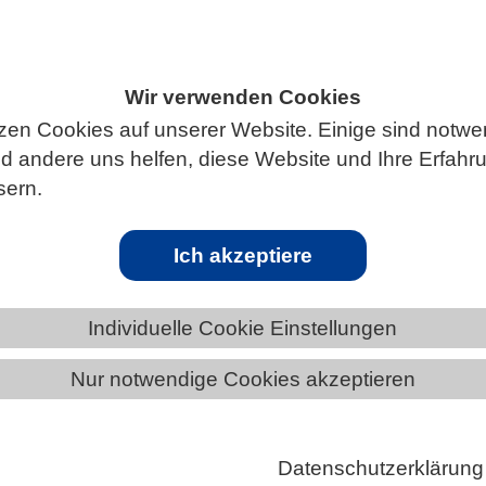
Wir verwenden Cookies
S
zen Cookies auf unserer Website. Einige sind notwe
 andere uns helfen, diese Website und Ihre Erfahr
sern.
rleben
Ich akzeptiere
erschmutzung ist ein globales Problem: Sie beschädigt
Individuelle Cookie Einstellungen
gefährdet Tiere und kann in Form von Nanoplastik
Nur notwendige Cookies akzeptieren
für die Gesundheit des Menschen haben. Doch Plasti
einem neuen Lebensraum für Bakterien, Viren, Pilze u
den. Welche ökologische Bedeutung diese Plastisphä
Datenschutzerklärung
rlichen Lebensgemeinschaften hat, ist Gegenstand