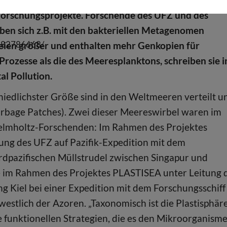
Forschungsprojekte. Forschende des UFZ und des
n sich z.B. mit den bakteriellen Metagenomen
1282786668/
 seien größer und enthalten mehr Genkopien für
 Prozesse als die des Meeresplanktons, schreiben sie i
l Pollution.
chiedlichster Größe sind in den Weltmeeren verteilt u
arbage Patches). Zwei dieser Meereswirbel waren im
elmholtz-Forschenden: Im Rahmen des Projektes
ng des UFZ auf Pazifik-Expedition mit dem
dpazifischen Müllstrudel zwischen Singapur und
e im Rahmen des Projektes PLASTISEA unter Leitung 
iel bei einer Expedition mit dem Forschungsschiff
stlich der Azoren. „Taxonomisch ist die Plastisphär
 funktionellen Strategien, die es den Mikroorganism