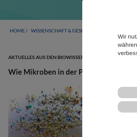
HOME
WISSENSCHAFT & GESELLSCHAFT
AKTUELLE
Wir nut
während
verbes
AKTUELLES AUS DEN BIOWISSENSCHAFTEN
Wie Mikroben in der Plastisphäre übe
Die Plastikv
Ökosysteme, 
auch Folgen 
ist auch zu 
Algen gewor
für die natü