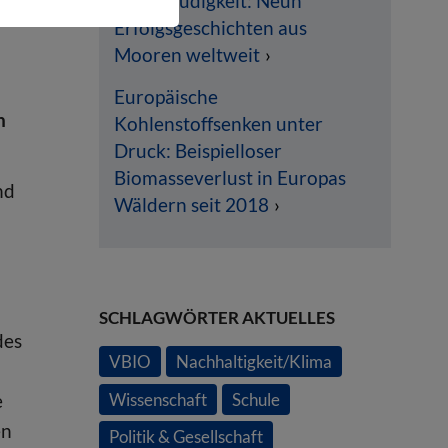
Klimamüdigkeit: Neun
Erfolgsgeschichten aus
Mooren weltweit
Europäische
n
Kohlenstoffsenken unter
Druck: Beispielloser
Biomasseverlust in Europas
nd
Wäldern seit 2018
SCHLAGWÖRTER AKTUELLES
des
VBIO
Nachhaltigkeit/Klima
e
Wissenschaft
Schule
en
Politik & Gesellschaft