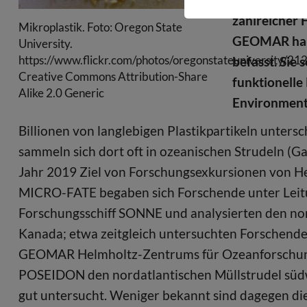
zahlreicher 
Mikroplastik. Foto: Oregon State
GEOMAR habe
University.
https://www.flickr.com/photos/oregonstateuniversity/2
befasst. Sie
Creative Commons Attribution-Share
funktionelle
Alike 2.0 Generic
Environmenta
Billionen von langlebigen Plastikpartikeln unters
sammeln sich dort oft in ozeanischen Strudeln (G
Jahr 2019 Ziel von Forschungsexkursionen von H
MICRO-FATE begaben sich Forschende unter Leitu
Forschungsschiff SONNE und analysierten den nor
Kanada; etwa zeitgleich untersuchten Forschend
GEOMAR Helmholtz-Zentrums für Ozeanforschung K
POSEIDON den nordatlantischen Müllstrudel südwe
gut untersucht. Weniger bekannt sind dagegen die