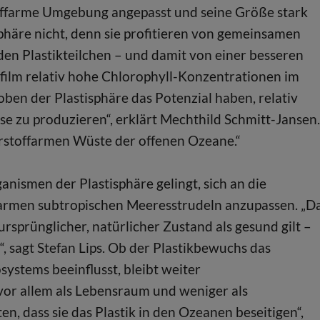
toffarme Umgebung angepasst und seine Größe stark
phäre nicht, denn sie profitieren von gemeinsamen
en Plastikteilchen – und damit von einer besseren
film relativ hohe Chlorophyll-Konzentrationen im
oben der Plastisphäre das Potenzial haben, relativ
zu produzieren“, erklärt Mechthild Schmitt-Jansen.
hrstoffarmen Wüste der offenen Ozeane.“
nismen der Plastisphäre gelingt, sich an die
armen subtropischen Meeresstrudeln anzupassen. „D
 ursprünglicher, natürlicher Zustand als gesund gilt –
 sagt Stefan Lips. Ob der Plastikbewuchs das
ystems beeinflusst, bleibt weiter
vor allem als Lebensraum und weniger als
en, dass sie das Plastik in den Ozeanen beseitigen“,