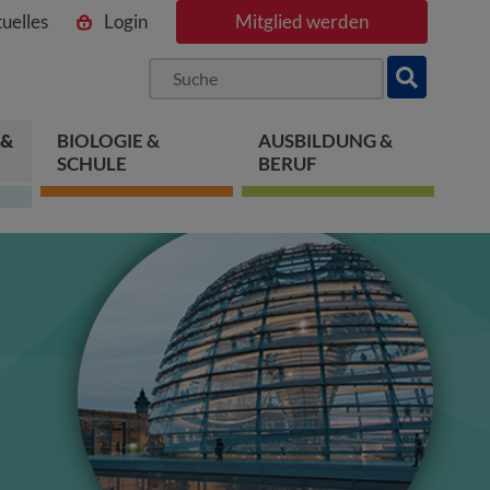
uelles
Login
Mitglied werden
ngen
pringen
 springen
 &
BIOLOGIE &
AUSBILDUNG &
SCHULE
BERUF