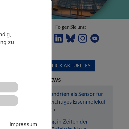
Folgen Sie uns:
ndig,
ung zu
ÜBERBLICK AKTUELLES
LETZTE NEWS
Mitochondrien als Sensor für
lebenswichtiges Eisenmolekül
k
entlarvt
nd
re
Hoffnung in Zeiten der
Impressum