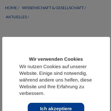
HOME
WISSENSCHAFT & GESELLSCHAFT
AKTUELLES
AKTUELLES AUS DEN BIOWISSENSCHAFTEN
Grünlandmahd: Scheuchen schützen
Wir verwenden Cookies
Insekten und Spinnen
Wir nutzen Cookies auf unserer
Website. Einige sind notwendig,
während andere uns helfen, diese
Website und Ihre Erfahrung zu
verbessern.
Ich akzeptiere