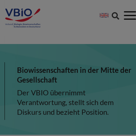
Springe direkt zu:
Zum Hauptinhalt spri
Zur Footer-Navigation
Biowissenschaften in der Mitte der
Gesellschaft
Der VBIO übernimmt
Verantwortung, stellt sich dem
Diskurs und bezieht Position.