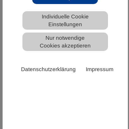
Individuelle Cookie
Einstellungen
Nur notwendige
Grünland ökonomisch bewirtschaften und gleichzeitig
Cookies akzeptieren
die Artenvielfalt erhalten, dieser Aufgabe widmen sich
Forschende im Projekt „InsectMow“ − damit solche
Bilder seltener werden: Tote Sumpfschrecke, die in ein
Datenschutzerklärung
Impressum
Balkenwerk geraten ist. Quelle: O. Betz, Copyright:
Universität Tübingen
Spezielle Vergrämungstechniken können dazu
beitragen, den Verlust an Insekten und Spinnen
beim Mähen von landwirtschaftlich genutztem
Grünland möglichst gering zu halten. Zu diesem
Ergebnis kommen Forschende im Projekt