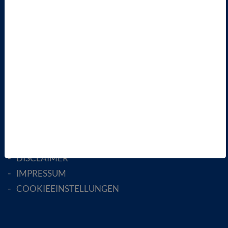
LANDESVERBÄNDE
FACHGESELLSCHAFTEN
AKTIV WERDEN!
MITGLIED WERDEN
ENGLISH PAGES
RECHTLICHES
SATZUNG
AGB
DATENSCHUTZ
DISCLAIMER
IMPRESSUM
COOKIEEINSTELLUNGEN