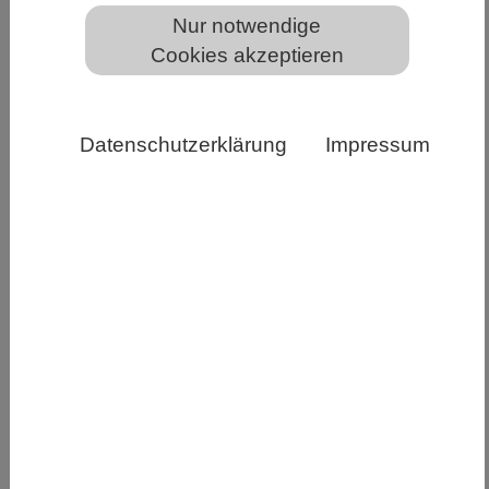
Nur notwendige
Cookies akzeptieren
Datenschutzerklärung
Impressum
Müggelsee, Quelle: Angelina Tittmann, Copyright:
IGB/Tittmann
Ein wissenschaftliches Team aus Berlin
untersuchte Wasser- und Sedimentproben aus
sechs Gewässern in Berlin, Brandenburg und
Mecklenburg-Vorpommern und dem Zu- und
Abfluss einer Kläranlage in Berlin. Die
Forschenden analysierten dort vorhandene
Bakterien und konnten in städtischen Proben
eine höhere Vielfalt und Konzentration von
Genen nachweisen, die für Resistenzen