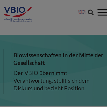
Springe direkt zu:
Zum Hauptinhalt spri
Zur Footer-Navigation
Biowissenschaften in der Mitte der
Gesellschaft
Der VBIO übernimmt
Verantwortung, stellt sich dem
Diskurs und bezieht Position.