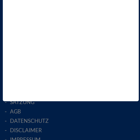
TERMINE
VBIO
ÜBER UNS
LANDESVERBÄNDE
FACHGESELLSCHAFTEN
AKTIV WERDEN!
MITGLIED WERDEN
ENGLISH PAGES
RECHTLICHES
SATZUNG
AGB
DATENSCHUTZ
DISCLAIMER
IMPRESSUM