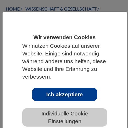
HOME
WISSENSCHAFT & GESELLSCHAFT
AKTUELLES
Wir verwenden Cookies
Wir nutzen Cookies auf unserer
AKTUELLES AUS DEN BIOWISSENSCHAFTEN
Website. Einige sind notwendig,
während andere uns helfen, diese
Gewässer in Städten sind stark mit
Website und Ihre Erfahrung zu
antibiotika-resistenten Bakterien
verbessern.
belastet, doch auch ländliche Seen
sind betroffen
Ich akzeptiere
Individuelle Cookie
Einstellungen