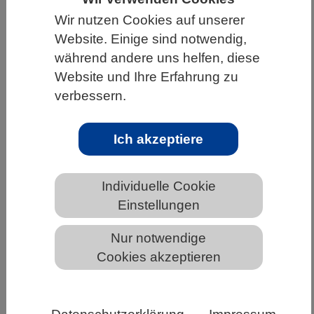
Wir nutzen Cookies auf unserer
HOME
WISSENSCHAFT & GESELLSCHAFT
Website. Einige sind notwendig,
AKTUELLES
während andere uns helfen, diese
Website und Ihre Erfahrung zu
verbessern.
AKTUELLES AUS DEN BIOWISSENSCHAFTEN
Ich akzeptiere
Ars legendi-Fakultätenpreis
Mathematik und Naturwissenschaften
Individuelle Cookie
fördert gute Hochschullehre – jetzt
Einstellungen
bewerben!
Nur notwendige
Cookies akzeptieren