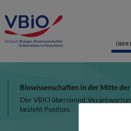
ÜBER 
Biowissenschaften in der Mitte der
Der VBIO übernimmt Verantwortung, 
bezieht Position.