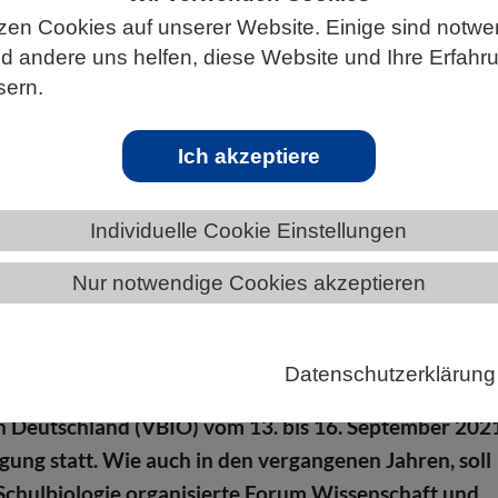
zen Cookies auf unserer Website. Einige sind notwe
 andere uns helfen, diese Website und Ihre Erfahr
sern.
S
Ich akzeptiere
Individuelle Cookie Einstellungen
haft und Schule im Rahmen der Tagung der
Nur notwendige Cookies akzeptieren
VBIO
hr findet die Tagung der Fachsektion Didaktik der
Datenschutzerklärung
dB) im Verband Biologie, Biowissenschaften &
n Deutschland (VBIO) vom 13. bis 16. September 202
agung statt. Wie auch in den vergangenen Jahren, soll
chulbiologie organisierte Forum Wissenschaft und