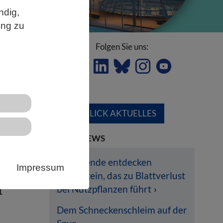
ndig,
ung zu
Folgen Sie uns:
ÜBERBLICK AKTUELLES
LETZTE NEWS
Forschende entdecken
Impressum
Pilzprotein, das zu Blattverlust
bei Nutzpflanzen führt
1
Dem Schneckenschleim auf der