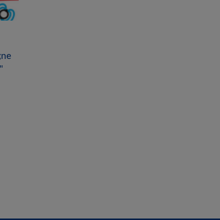
gne
"