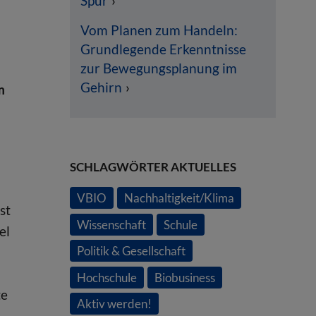
Spur
Vom Planen zum Handeln:
Grundlegende Erkenntnisse
zur Bewegungsplanung im
Gehirn
m
SCHLAGWÖRTER AKTUELLES
VBIO
Nachhaltigkeit/Klima
st
Wissenschaft
Schule
el
Politik & Gesellschaft
Hochschule
Biobusiness
te
Aktiv werden!