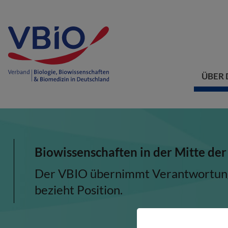
ÜBER 
Biowissenschaften in der Mitte der
Der VBIO übernimmt Verantwortung, 
bezieht Position.