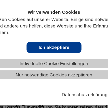
Wir verwenden Cookies
zen Cookies auf unserer Website. Einige sind notwe
S
 andere uns helfen, diese Website und Ihre Erfahr
sern.
Ich akzeptiere
en von Wildbienen: Männchen werben kürz
omone
Individuelle Cookie Einstellungen
Nur notwendige Cookies akzeptieren
 Universität Ulm haben in einer neuen Studie
wie sich Pestizide auf das Paarungsverhalten von
uswirken. Die Wissenschaftler vom Institut für
Datenschutzerklärung
kologie und Naturschutzgenomik analysierten den
 Wirkstoffs Flupyradifuron. Sie konnten zeigen, dass d