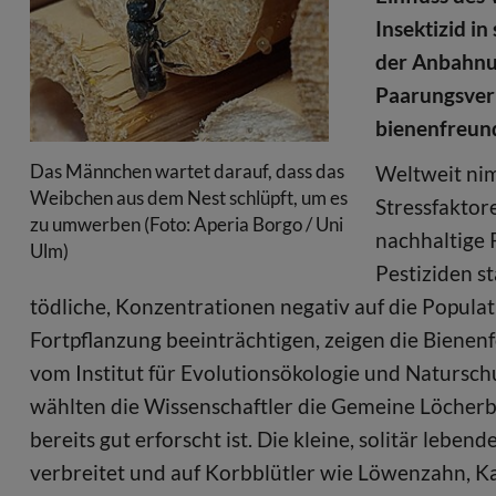
Insektizid i
der Anbahnun
Paarungsverh
bienenfreund
Das Männchen wartet darauf, dass das
Weltweit nim
Weibchen aus dem Nest schlüpft, um es
Stressfaktor
zu umwerben (Foto: Aperia Borgo / Uni
nachhaltige 
Ulm)
Pestiziden st
tödliche, Konzentrationen negativ auf die Popula
Fortpflanzung beeinträchtigen, zeigen die Bienen
vom Institut für Evolutionsökologie und Natursc
wählten die Wissenschaftler die Gemeine Löcherb
bereits gut erforscht ist. Die kleine, solitär lebe
verbreitet und auf Korbblütler wie Löwenzahn, Kam