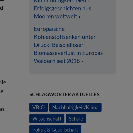
Klimamüdigkeit: Neun
nd
Erfolgsgeschichten aus
Mooren weltweit
Europäische
Kohlenstoffsenken unter
Druck: Beispielloser
Biomasseverlust in Europas
Wäldern seit 2018
die
se
SCHLAGWÖRTER AKTUELLES
VBIO
Nachhaltigkeit/Klima
en
Wissenschaft
Schule
Politik & Gesellschaft