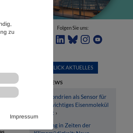
ndig,
Folgen Sie uns:
ung zu
ÜBERBLICK AKTUELLES
er,
LETZTE NEWS
Mitochondrien als Sensor für
lebenswichtiges Eisenmolekül
entlarvt
Impressum
Hoffnung in Zeiten der
as