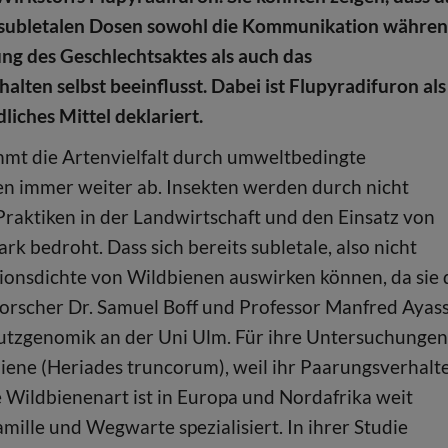
n subletalen Dosen sowohl die Kommunikation währe
g des Geschlechtsaktes als auch das
alten selbst beeinflusst. Dabei ist Flupyradifuron als
liches Mittel deklariert.
mt die Artenvielfalt durch umweltbedingte
en immer weiter ab. Insekten werden durch nicht
Praktiken in der Landwirtschaft und den Einsatz von
ark bedroht. Dass sich bereits subletale, also nicht
tionsdichte von Wildbienen auswirken können, da sie 
forscher Dr. Samuel Boff und Professor Manfred Ayas
hutzgenomik an der Uni Ulm. Für ihre Untersuchungen
iene (Heriades truncorum), weil ihr Paarungsverhalt
nde Wildbienenart ist in Europa und Nordafrika weit
ille und Wegwarte spezialisiert. In ihrer Studie