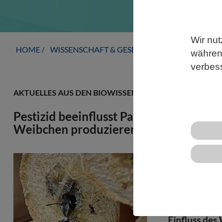
Wir nut
HOME
WISSENSCHAFT & GESELLSCHAFT
AKTUELLE
während
verbes
AKTUELLES AUS DEN BIOWISSENSCHAFTEN
Pestizid beeinflusst Paarungsverhalt
Weibchen produzieren weniger Pher
Biologen der
untersucht, 
Wildbienen a
Evolutionsö
Einfluss des