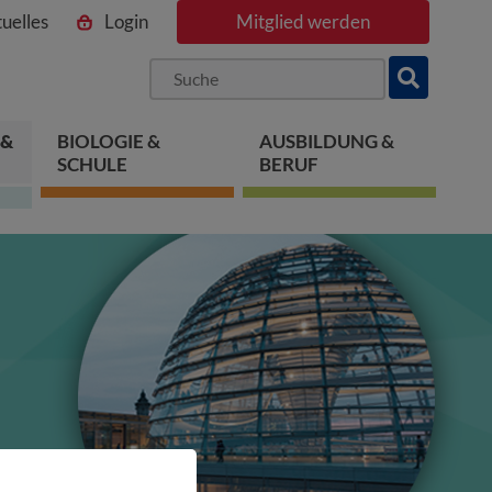
uelles
Login
Mitglied werden
ngen
pringen
 springen
 &
BIOLOGIE &
AUSBILDUNG &
SCHULE
BERUF