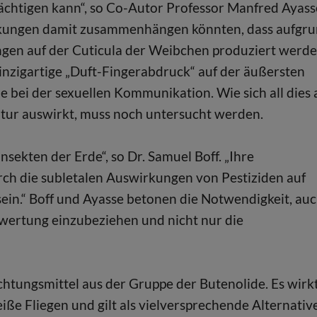
chtigen kann“, so Co-Autor Professor Manfred Ayass
irkungen damit zusammenhängen könnten, dass aufgr
gen auf der Cuticula der Weibchen produziert werde
nzigartige „Duft-Fingerabdruck“ auf der äußersten
le bei der sexuellen Kommunikation. Wie sich all dies 
atur auswirkt, muss noch untersucht werden.
sekten der Erde“, so Dr. Samuel Boff. „Ihre
rch die subletalen Auswirkungen von Pestiziden auf
ein.“ Boff und Ayasse betonen die Notwendigkeit, au
bewertung einzubeziehen und nicht nur die
ichtungsmittel aus der Gruppe der Butenolide. Es wirk
ße Fliegen und gilt als vielversprechende Alternativ