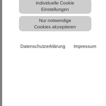
Individuelle Cookie
Einstellungen
Modell: Menschliches Herzorganoid (Cardioid), das die
Forscher zur 3D-Rekonstruktion der menschlichen
Nur notwendige
Herzentwicklung verwendeten. Menschliches Cardioid
Cookies akzeptieren
im kardialen Mesoderm-Stadium, sichtbar gemacht mit
Phalloidin (grau) und β-Catenin (magenta). Dr. Deniz
Bartsch
Datenschutzerklärung
Impressum
Beim Menschen bestimmt ein spezieller mRNA-
Translationsschaltkreis bereits in einem frühen
Stadium der Embryonalentwicklung die
Kompetenz zur Herzbildung. Das ist das Ergebnis
der neuen Studie eines Forschungsteams am
Zentrum für Molekulare Medizin Köln (CMMC)
und am CECAD Exzellenzcluster für
Alternsforschung der Universität zu Köln unter