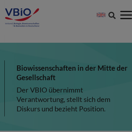
Springe direkt zu:
Zum Hauptinhalt spri
Zur Footer-Navigation
Biowissenschaften in der Mitte der
Gesellschaft
Der VBIO übernimmt
Verantwortung, stellt sich dem
Diskurs und bezieht Position.