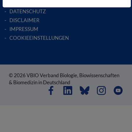
AGB
DATENSCHUTZ
DISCLAIMER
IMPRESSUM
COOKIEEINSTELLUNGEN
© 2026 VBIO Verband Biologie, Biowissenschaften
& Biomedizin in Deutschland