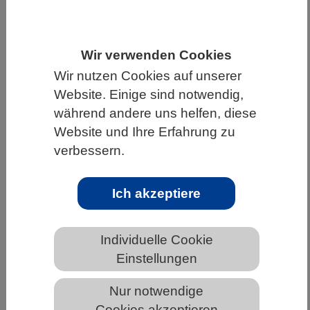
HOME
WISSENSCHAFT & GESELLSCHAFT
AKTUELLES
Wir verwenden Cookies
Wir nutzen Cookies auf unserer
Website. Einige sind notwendig,
während andere uns helfen, diese
AKTUELLES AUS DEN BIOWISSENSCHAFTEN
Website und Ihre Erfahrung zu
verbessern.
Hemmende Signale in Neuronen des
Sehsystems schützen vor
Reizüberflutung
Ich akzeptiere
Individuelle Cookie
Einstellungen
Nur notwendige
Cookies akzeptieren