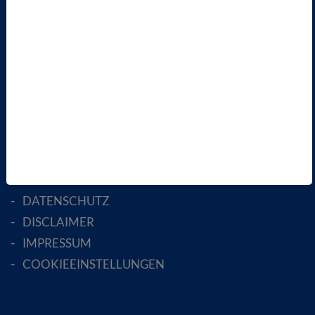
LANDESVERBÄNDE
FACHGESELLSCHAFTEN
AKTIV WERDEN!
MITGLIED WERDEN
ENGLISH PAGES
RECHTLICHES
SATZUNG
AGB
DATENSCHUTZ
DISCLAIMER
IMPRESSUM
COOKIEEINSTELLUNGEN