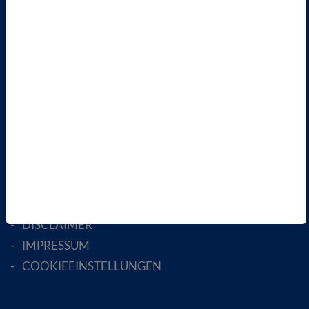
ÜBER UNS
LANDESVERBÄNDE
FACHGESELLSCHAFTEN
AKTIV WERDEN!
MITGLIED WERDEN
ENGLISH PAGES
RECHTLICHES
SATZUNG
AGB
DATENSCHUTZ
DISCLAIMER
IMPRESSUM
COOKIEEINSTELLUNGEN