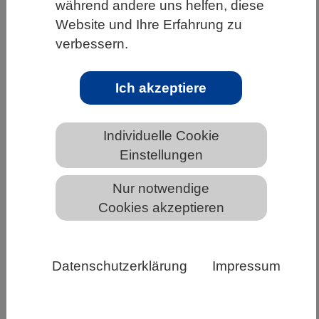
während andere uns helfen, diese
HOME
WISSENSCHAFT & GESELLSCHAFT
Website und Ihre Erfahrung zu
verbessern.
AKTUELLES
Ich akzeptiere
AKTUELLES AUS DEN BIOWISSENSCHAFTEN
Individuelle Cookie
Einstellungen
ScieCon Digital 2021
Nur notwendige
Cookies akzeptieren
Datenschutzerklärung
Impressum