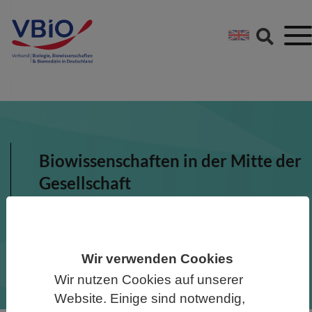
Springe direkt zu:
Zum Hauptinhalt spri
Zur Footer-Navigation
Biowissenschaften in der Mitte der
Gesellschaft
Der VBIO übernimmt
Verantwortung, stellt sich dem
Diskurs und bezieht Position.
Wir verwenden Cookies
Wir nutzen Cookies auf unserer
Website. Einige sind notwendig,