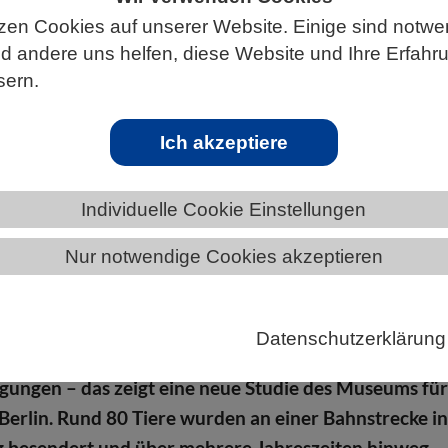
zen Cookies auf unserer Website. Einige sind notwe
 andere uns helfen, diese Website und Ihre Erfahr
sern.
S
Ich akzeptiere
Individuelle Cookie Einstellungen
isen wohl
Nur notwendige Cookies akzeptieren
eschützte Art sind Zauneidechsen auf den Erhalt ihrer
 angewiesen – gerade angesichts rückläufiger Bestä
Datenschutzerklärung
nd. Zauneidechsen finden an Bahnstrecken teils ideal
ungen – das zeigt eine neue Studie des Museums fü
erlin. Rund 80 Tiere wurden an einer Bahnstrecke i
 besendert und über mehrere Jahreszeiten hinweg