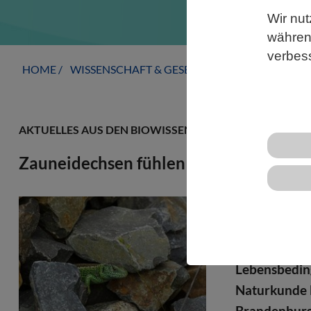
Wir nut
während
verbes
HOME
WISSENSCHAFT & GESELLSCHAFT
AKTUELLE
AKTUELLES AUS DEN BIOWISSENSCHAFTEN
Zauneidechsen fühlen sich an Bahngle
Als streng g
Lebensräume
in Deutschla
Lebensbeding
Naturkunde B
Brandenburg