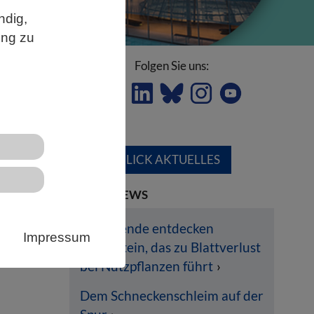
ndig,
ung zu
Folgen Sie uns:
ÜBERBLICK AKTUELLES
LETZTE NEWS
Forschende entdecken
nde
Impressum
Pilzprotein, das zu Blattverlust
e
bei Nutzpflanzen führt
r
n
Dem Schneckenschleim auf der