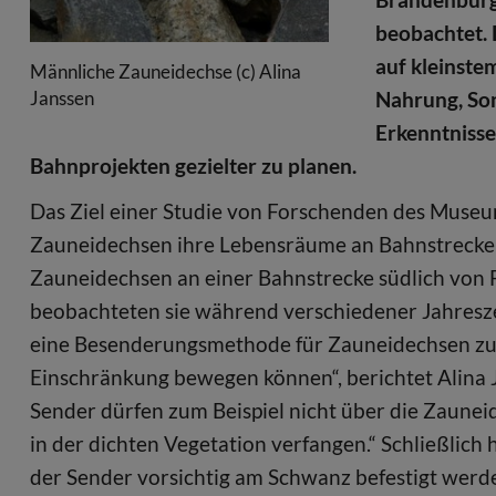
beobachtet. 
auf kleinstem
Männliche Zauneidechse (c) Alina
Janssen
Nahrung, Son
Erkenntniss
Bahnprojekten gezielter zu planen.
Das Ziel einer Studie von Forschenden des Museu
Zauneidechsen ihre Lebensräume an Bahnstrecken 
Zauneidechsen an einer Bahnstrecke südlich von 
beobachteten sie während verschiedener Jahreszei
eine Besenderungsmethode für Zauneidechsen zu fi
Einschränkung bewegen können“, berichtet Alina
Sender dürfen zum Beispiel nicht über die Zauneid
in der dichten Vegetation verfangen.“ Schließlic
der Sender vorsichtig am Schwanz befestigt werd