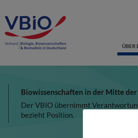
ÜBER 
Biowissenschaften in der Mitte der
Der VBIO übernimmt Verantwortung, 
bezieht Position.