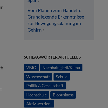
Spur
ur
Vom Planen zum Handeln:
Grundlegende Erkenntnisse
zur Bewegungsplanung im
Gehirn
SCHLAGWÖRTER AKTUELLES
ch
VBIO
Nachhaltigkeit/Klima
Wissenschaft
Schule
Politik & Gesellschaft
t
Hochschule
Biobusiness
r
Aktiv werden!