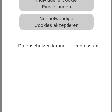
Individuelle Cookie
Einstellungen
Das Plankton der Amazonas-Flussfahne beherbergt
Nur notwendige
erstaunliche Ernährungs-Allrounder, die gleichzeitig
Cookies akzeptieren
Photosynthese betreiben und räuberisch Beute
machen. Die Mikroskopaufnahme zeigt überwiegend
Dinoflagellaten der Gattung Triops, die damit Erfolg
haben. Quelle: Ana Fernández Carrera, Copyright:
Datenschutzerklärung
Impressum
IOW
In der riesigen Flussfahne des Amazonas leben
mikroskopisch kleine Algen mit einer
überraschend flexible Überlebensstrategie: Sie
kombinieren Photosynthese mit der Aufnahme
organischer Stoffe und sogar dem „Verzehr“
anderer Mikroorganismen. Ein internationales
Forschungsteam zeigt nun, dass diese