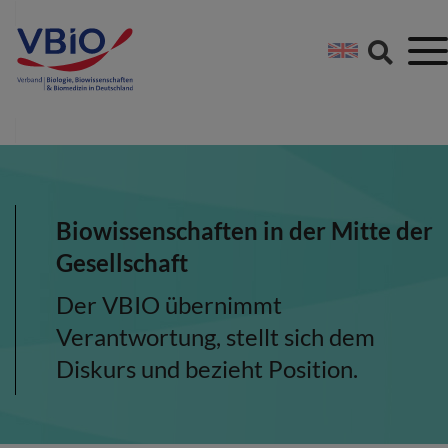
Springe direkt zu:
Zum Hauptinhalt spri
Zur Footer-Navigation
Biowissenschaften in der Mitte der
Gesellschaft
Der VBIO übernimmt
Verantwortung, stellt sich dem
Diskurs und bezieht Position.