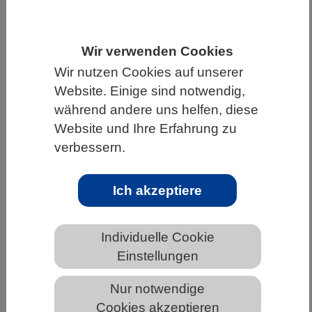
HOME
WISSENSCHAFT & GESELLSCHAFT
AKTUELLES
Wir verwenden Cookies
Wir nutzen Cookies auf unserer
Website. Einige sind notwendig,
während andere uns helfen, diese
AKTUELLES AUS DEN BIOWISSENSCHAFTEN
Website und Ihre Erfahrung zu
verbessern.
Wie Papayas dem Kakaoanbau nützen
Ich akzeptiere
Individuelle Cookie
Einstellungen
Nur notwendige
Cookies akzeptieren