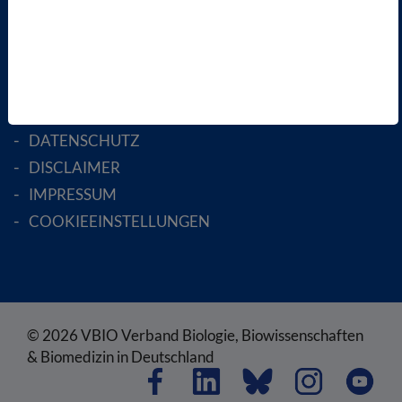
ENGLISH PAGES
RECHTLICHES
SATZUNG
AGB
DATENSCHUTZ
DISCLAIMER
IMPRESSUM
COOKIEEINSTELLUNGEN
© 2026 VBIO Verband Biologie, Biowissenschaften
& Biomedizin in Deutschland