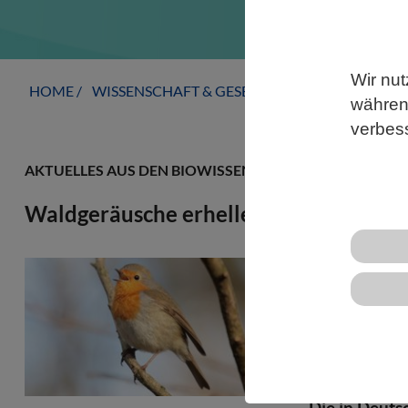
Wir nut
HOME
WISSENSCHAFT & GESELLSCHAFT
AKTUELLE
während
verbes
AKTUELLES AUS DEN BIOWISSENSCHAFTEN
Waldgeräusche erhellen das Gemüt – b
Das Hören v
positiv auf 
insbesonder
stammen. Die
Deutschen Ze
Die in Deuts