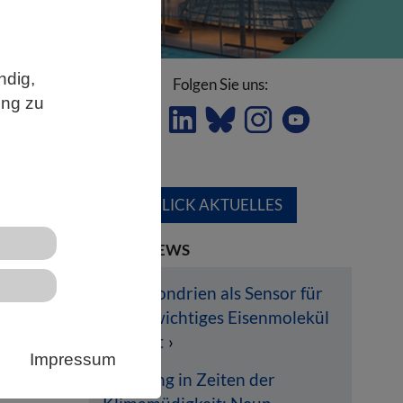
ndig,
Folgen Sie uns:
ung zu
ÜBERBLICK AKTUELLES
LETZTE NEWS
ch
Mitochondrien als Sensor für
lebenswichtiges Eisenmolekül
entlarvt
Impressum
).
Hoffnung in Zeiten der