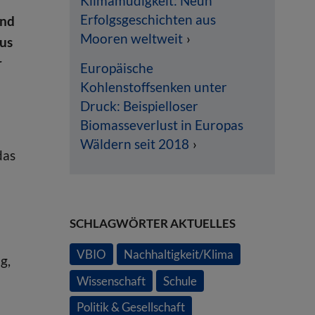
Klimamüdigkeit: Neun
Erfolgsgeschichten aus
und
Mooren weltweit
aus
r
Europäische
Kohlenstoffsenken unter
Druck: Beispielloser
Biomasseverlust in Europas
Wäldern seit 2018
das
SCHLAGWÖRTER AKTUELLES
VBIO
Nachhaltigkeit/Klima
g,
Wissenschaft
Schule
Politik & Gesellschaft