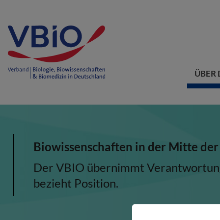
ÜBER 
Biowissenschaften in der Mitte der
Der VBIO übernimmt Verantwortung, 
bezieht Position.