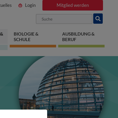
uelles
Login
Mitglied werden
ngen
pringen
 springen
 &
BIOLOGIE &
AUSBILDUNG &
SCHULE
BERUF