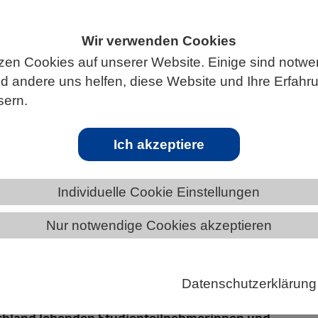
Wir verwenden Cookies
zen Cookies auf unserer Website. Einige sind notwe
S
 andere uns helfen, diese Website und Ihre Erfahr
sern.
Ich akzeptiere
esonders dann, wenn sie vertraut sind
Individuelle Cookie Einstellungen
on einminütigen Tonaufnahmen aus Wäldern wirkt si
Nur notwendige Cookies akzeptieren
das kurzfristige Wohlbefinden von Menschen aus,
e wenn die Aufnahmen aus heimischen Wäldern
s ist das Ergebnis einer Studie unter der Leitung des
Datenschutzerklärung
ntrums für integrative Biodiversitätsforschung (iDiv
chland lebenden Studienteilnehmerinnen und -