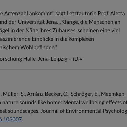
ie Artenzahl ankommt“, sagt Letztautorin Prof. Aletta
nd der Universität Jena. „Klänge, die Menschen an
ögel in der Nähe ihres Zuhauses, scheinen eine viel
faszinierende Einblicke in die komplexen
hischem Wohlbefinden.“
orschung Halle-Jena-Leipzig – iDiv
., Müller, S., Arránz Becker, O., Schröger, E., Meemken,
n nature sounds like home: Mental wellbeing effects o
forest soundscapes. Journal of Environmental Psycholog
26.103007