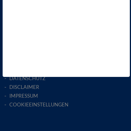
LANDESVERBÄNDE
FACHGESELLSCHAFTEN
AKTIV WERDEN!
MITGLIED WERDEN
ENGLISH PAGES
RECHTLICHES
SATZUNG
AGB
DATENSCHUTZ
DISCLAIMER
IMPRESSUM
COOKIEEINSTELLUNGEN