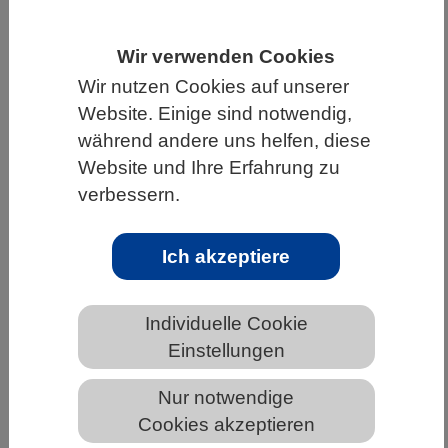
HOME
WISSENSCHAFT & GESELLSCHAFT
Wir verwenden Cookies
AKTUELLES
Wir nutzen Cookies auf unserer
Website. Einige sind notwendig,
während andere uns helfen, diese
Website und Ihre Erfahrung zu
AKTUELLES AUS DEN BIOWISSENSCHAFTEN
verbessern.
Vom Schädling zum nützlichen
Werkzeug: Wie Wachsmottenlarven
Ich akzeptiere
helfen können, Tierversuche in der
Forschung zu reduzieren
Individuelle Cookie
Einstellungen
Nur notwendige
Cookies akzeptieren