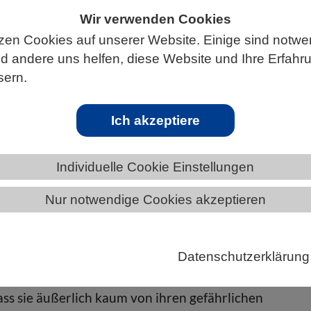
Wir verwenden Cookies
zen Cookies auf unserer Website. Einige sind notwe
 andere uns helfen, diese Website und Ihre Erfahr
S
sern.
Ich akzeptiere
e Virenforschung
Individuelle Cookie Einstellungen
Nur notwendige Cookies akzeptieren
en von Viren in Zellen kann nun mit bislang
 Präzision verfolgt werden, dank Würzburger
 und ihrem innovativen Pseudoviren-Design.
Datenschutzerklärung
gleichen Hochstaplern: Obwohl harmlos, sind sie so
dass sie äußerlich kaum von ihren gefährlichen