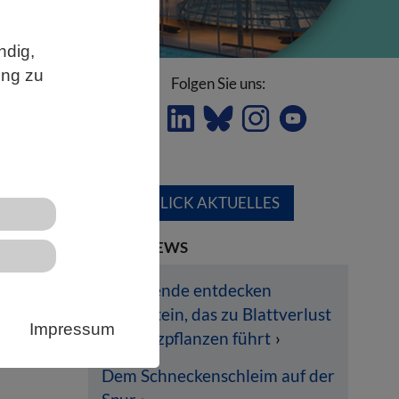
ndig,
ung zu
Folgen Sie uns:
ÜBERBLICK AKTUELLES
LETZTE NEWS
Forschende entdecken
Pilzprotein, das zu Blattverlust
Impressum
bei Nutzpflanzen führt
Dem Schneckenschleim auf der