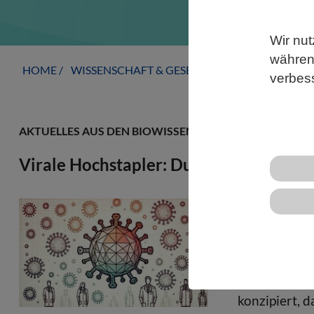
Wir nut
während
HOME
WISSENSCHAFT & GESELLSCHAFT
AKTUELLE
verbes
AKTUELLES AUS DEN BIOWISSENSCHAFTEN
Virale Hochstapler: Durchbruch für di
Das Eindring
unerreichter
Forschenden
Pseudoviren 
konzipiert, 