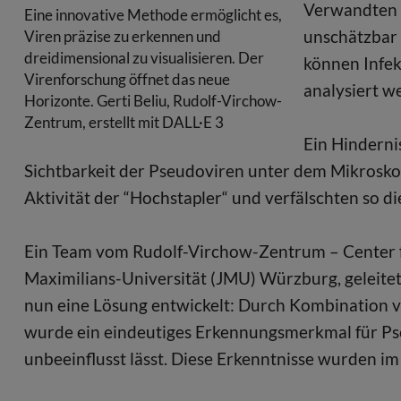
Verwandten z
Eine innovative Methode ermöglicht es,
unschätzbar 
Viren präzise zu erkennen und
dreidimensional zu visualisieren. Der
können Infek
Virenforschung öffnet das neue
analysiert w
Horizonte. Gerti Beliu, Rudolf-Virchow-
Zentrum, erstellt mit DALL·E 3
Ein Hinderni
Sichtbarkeit der Pseudoviren unter dem Mikrosko
Aktivität der “Hochstapler“ und verfälschten so d
Ein Team vom Rudolf-Virchow-Zentrum – Center for
Maximilians-Universität (JMU) Würzburg, geleitet
nun eine Lösung entwickelt: Durch Kombination 
wurde ein eindeutiges Erkennungsmerkmal für Pse
unbeeinflusst lässt. Diese Erkenntnisse wurden im