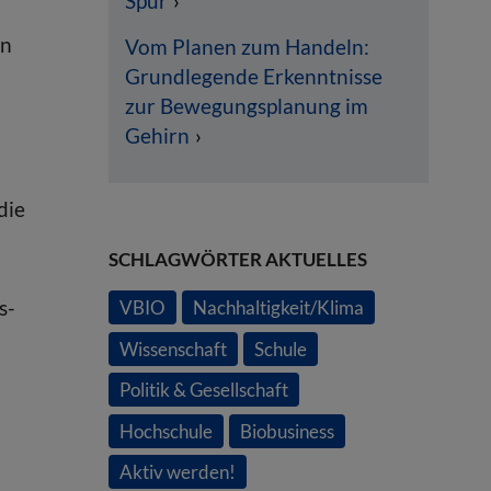
Spur
en
Vom Planen zum Handeln:
Grundlegende Erkenntnisse
zur Bewegungsplanung im
Gehirn
die
SCHLAGWÖRTER AKTUELLES
s-
VBIO
Nachhaltigkeit/Klima
Wissenschaft
Schule
Politik & Gesellschaft
Hochschule
Biobusiness
Aktiv werden!