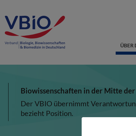
ÜBER 
Biowissenschaften in der Mitte der
Der VBIO übernimmt Verantwortung, 
bezieht Position.