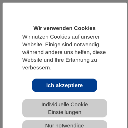
HOME
WISSENSCHAFT & GESELLSCHAFT
AKTUELLES
Wir verwenden Cookies
Wir nutzen Cookies auf unserer
Website. Einige sind notwendig,
AKTUELLES AUS DEN BIOWISSENSCHAFTEN
während andere uns helfen, diese
Website und Ihre Erfahrung zu
Selbst bei 2 Grad Erwärmung sind
verbessern.
extreme globale Klimafolgen möglich
Ich akzeptiere
Individuelle Cookie
Einstellungen
Nur notwendige