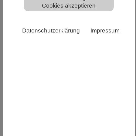
Cookies akzeptieren
Ernteausfälle durch Dürre Copyright: André
Künzelmann / UFZ
Datenschutzerklärung
Impressum
Extreme klimatische Auswirkungen auf
Menschen und Umwelt werden oft mit sehr
hohen globalen Erwärmungsniveaus von 3 oder 4
Grad Celsius in Verbindung gebracht. Eine
aktuelle Studie zeigt, dass diese Annahme zu kurz
greift. Denn auch eine moderate Erwärmung von
2 Grad Celsius könnte erhebliche Klimarisiken für
Sektoren mit besonderer gesellschaftlicher und
ökologischer Bedeutung mit sich bringen, etwa
Starkniederschläge in dicht besiedelten
Regionen, Dürren in wichtigen Agrargebieten