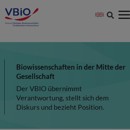
Springe direkt zu:
Zum Hauptinhalt spri
Zur Footer-Navigation
Biowissenschaften in der Mitte der
Gesellschaft
Der VBIO übernimmt
Verantwortung, stellt sich dem
Diskurs und bezieht Position.