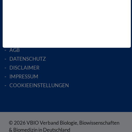
MITGLIED WERDEN
ENGLISH PAGES
RECHTLICHES
SATZUNG
AGB
DATENSCHUTZ
DISCLAIMER
IMPRESSUM
COOKIEEINSTELLUNGEN
© 2026 VBIO Verband Biologie, Biowissenschaften
& Biomedizin in Deutschland