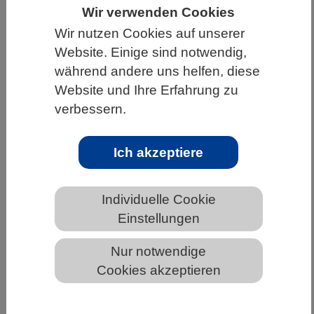
Wir verwenden Cookies
HOME
WISSENSCHAFT & GESELLSCHAFT
Wir nutzen Cookies auf unserer
AKTUELLES
Website. Einige sind notwendig,
während andere uns helfen, diese
Website und Ihre Erfahrung zu
verbessern.
AKTUELLES AUS DEN BIOWISSENSCHAFTEN
Ich akzeptiere
Riesenfischsaurier aus Nordbayern
schwamm verletzt durchs Jurameer
Individuelle Cookie
Einstellungen
Nur notwendige
Cookies akzeptieren