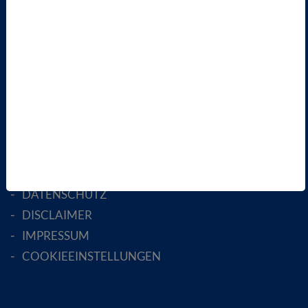
LANDESVERBÄNDE
FACHGESELLSCHAFTEN
AKTIV WERDEN!
MITGLIED WERDEN
ENGLISH PAGES
RECHTLICHES
SATZUNG
AGB
DATENSCHUTZ
DISCLAIMER
IMPRESSUM
COOKIEEINSTELLUNGEN