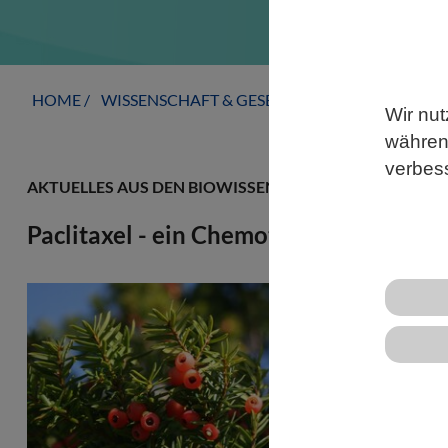
HOME
WISSENSCHAFT & GESELLSCHAFT
AKTUELLE
Wir nut
während
verbes
AKTUELLES AUS DEN BIOWISSENSCHAFTEN
Paclitaxel - ein Chemotherapeutikum 
Der Biosynth
eingesetzte
jetzt von Fo
Pflanzenphys
die Produkti
derzeit unt