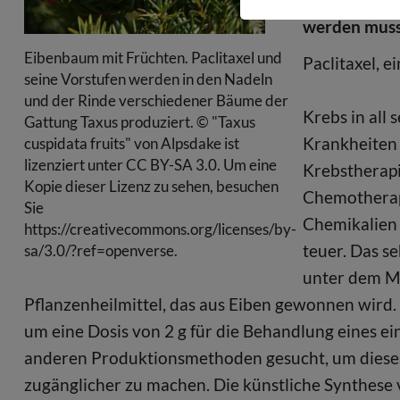
werden muss
Eibenbaum mit Früchten. Paclitaxel und
Paclitaxel, 
seine Vorstufen werden in den Nadeln
und der Rinde verschiedener Bäume der
Krebs in all
Gattung Taxus produziert. © "Taxus
Krankheiten 
cuspidata fruits" von Alpsdake ist
lizenziert unter CC BY-SA 3.0. Um eine
Krebstherapi
Kopie dieser Lizenz zu sehen, besuchen
Chemotherape
Sie
Chemikalien 
https://creativecommons.org/licenses/by-
teuer. Das s
sa/3.0/?ref=openverse.
unter dem Ma
Pflanzenheilmittel, das aus Eiben gewonnen wird
um eine Dosis von 2 g für die Behandlung eines ei
anderen Produktionsmethoden gesucht, um diese
zugänglicher zu machen. Die künstliche Synthese v