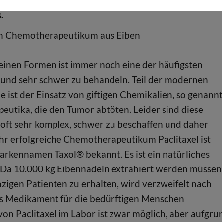
.
ein Chemotherapeutikum aus Eiben
 seinen Formen ist immer noch eine der häufigsten
und sehr schwer zu behandeln. Teil der modernen
e ist der Einsatz von giftigen Chemikalien, so genann
utika, die den Tumor abtöten. Leider sind diese
oft sehr komplex, schwer zu beschaffen und daher
ehr erfolgreiche Chemotherapeutikum Paclitaxel ist
rkennamen Taxol® bekannt. Es ist ein natürliches
. Da 10.000 kg Eibennadeln extrahiert werden müssen
nzigen Patienten zu erhalten, wird verzweifelt nach
s Medikament für die bedürftigen Menschen
on Paclitaxel im Labor ist zwar möglich, aber aufgru