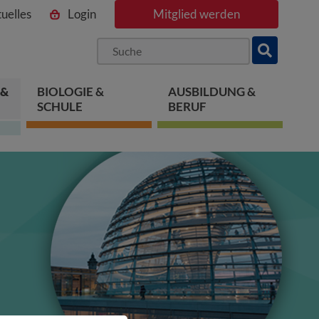
uelles
Login
Mitglied werden
ngen
pringen
 springen
 &
BIOLOGIE &
AUSBILDUNG &
SCHULE
BERUF