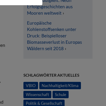
Klimamüdigkeit: Neun
Erfolgsgeschichten aus
Mooren weltweit
Europäische
Kohlenstoffsenken unter
Druck: Beispielloser
Biomasseverlust in Europas
ten
Wäldern seit 2018
SCHLAGWÖRTER AKTUELLES
,
VBIO
Nachhaltigkeit/Klima
Wissenschaft
Schule
nd
Politik & Gesellschaft