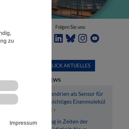
Folgen Sie uns:
ndig,
ung zu
ÜBERBLICK AKTUELLES
LETZTE NEWS
Mitochondrien als Sensor für
lebenswichtiges Eisenmolekül
entlarvt
e
Hoffnung in Zeiten der
Impressum