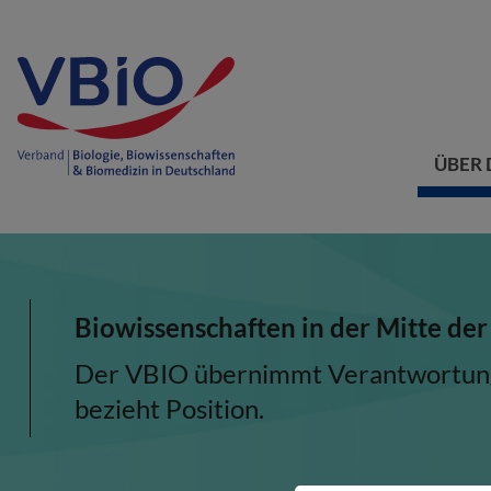
ÜBER 
Biowissenschaften in der Mitte der
Der VBIO übernimmt Verantwortung, 
bezieht Position.