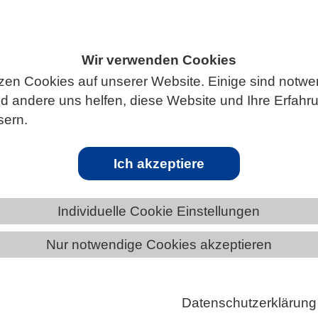
Wir verwenden Cookies
S
zen Cookies auf unserer Website. Einige sind notwe
 andere uns helfen, diese Website und Ihre Erfahr
sern.
aus Eiben
Ich akzeptiere
eseweg von Paclitaxel, einem sehr erfolgreich
Individuelle Cookie Einstellungen
n Chemotherapeutikum zur Krebsbehandlung, wurde
Nur notwendige Cookies akzeptieren
rschenden des Max-Planck-Instituts für molekulare
iologie in Eiben entschlüsselt. Die Entdeckung könnt
on dieses sehr komplexen Moleküls erleichtern, das
Datenschutzerklärung
er großem Aufwand und hohen Kosten hergestellt