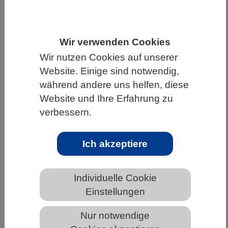
HOME
WISSENSCHAFT & GESELLSCHAFT
AKTUELLES
Wir verwenden Cookies
Wir nutzen Cookies auf unserer
Website. Einige sind notwendig,
während andere uns helfen, diese
AKTUELLES AUS DEN BIOWISSENSCHAFTEN
Website und Ihre Erfahrung zu
verbessern.
Neues Werkzeug für die synthetische
Biologie: DNA-Nanoroboter, die
künstliche Zellen verändern können
Ich akzeptiere
Individuelle Cookie
Einstellungen
Nur notwendige