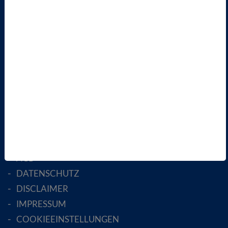
VBIO
ÜBER UNS
LANDESVERBÄNDE
FACHGESELLSCHAFTEN
AKTIV WERDEN!
MITGLIED WERDEN
ENGLISH PAGES
RECHTLICHES
SATZUNG
AGB
DATENSCHUTZ
DISCLAIMER
IMPRESSUM
COOKIEEINSTELLUNGEN