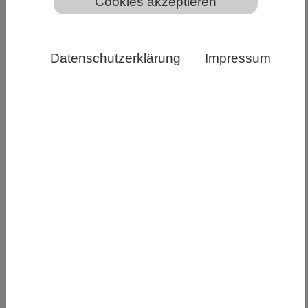
Cookies akzeptieren
Datenschutzerklärung
Impressum
Rekonfigurierbare DNA-Nanoroboter, die auf
synthetischen Zellen arbeiten. 2. Physikalisches
Institut, Universität Stuttgart
Mit Hilfe von „DNA-Origami“ ist es Forschenden
der Universität Stuttgart gelungen, die Struktur
und Funktion von biologischen Membranen zu
beeinflussen. Sie haben eine synthetisch-
biologische „Toolbox“ für die Manipulation von
Zellen entwickelt, die den Transport von großen
therapeutischen Molekülen in einzelne Zellen
ermöglicht. Damit eröffnet sich ein neuer Weg