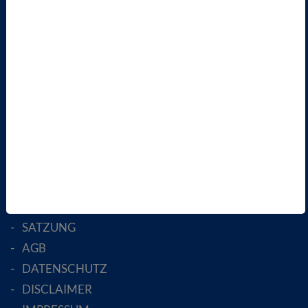
TERMINE
VBIO
ÜBER UNS
LANDESVERBÄNDE
FACHGESELLSCHAFTEN
AKTIV WERDEN!
MITGLIED WERDEN
ENGLISH PAGES
RECHTLICHES
SATZUNG
AGB
DATENSCHUTZ
DISCLAIMER