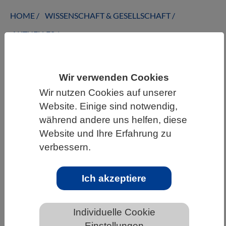
HOME
WISSENSCHAFT & GESELLSCHAFT
AKTUELLES
Wir verwenden Cookies
AKTUELLES AUS DEN BIOWISSENSCHAFTEN
Wir nutzen Cookies auf unserer
Website. Einige sind notwendig,
Neuer Computercode für Mechanik
während andere uns helfen, diese
von Geweben und Zellen in drei
Website und Ihre Erfahrung zu
Dimensionen
verbessern.
Ich akzeptiere
Individuelle Cookie
Einstellungen