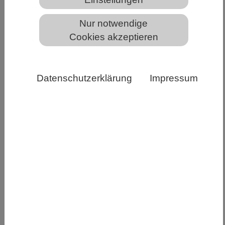
3D Simulation eines aktiven Materials in einer
geometrischen Form, die einer sich teilenden Zelle
Nur notwendige
ähnelt. Singh et al. Physics of Fluids (2023) / MPI-CBG
Cookies akzeptieren
Open-Source-Algorithmus für Supercomputer
sagt Muster und Dynamik lebender Materialien
Datenschutzerklärung
Impressum
vorher und ermöglicht es, ihr Verhalten in Raum
und Zeit zu untersuchen.
Biologische Materialien sind aus einzelnen
Komponenten zusammengesetzt, darunter
winzige Motoren, die Kraftstoff in Bewegung
umwandeln. Auf diese Weise entstehen
Bewegungsmuster, und das Material strukturiert
sich durch ständigen Energieverbrauch selbst.
Solche permanent bewegten Materialien werden
als "aktive Materie" bezeichnet. Die Mechanik