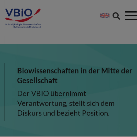
Springe direkt zu:
Zum Hauptinhalt spri
Zur Footer-Navigation
Biowissenschaften in der Mitte der
Gesellschaft
Der VBIO übernimmt
Verantwortung, stellt sich dem
Diskurs und bezieht Position.