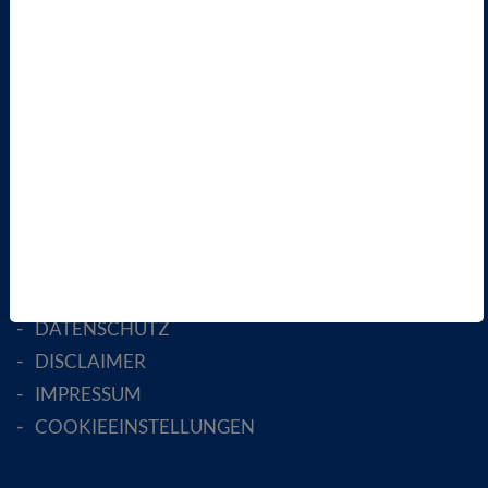
ÜBER UNS
LANDESVERBÄNDE
FACHGESELLSCHAFTEN
AKTIV WERDEN!
MITGLIED WERDEN
ENGLISH PAGES
RECHTLICHES
SATZUNG
AGB
DATENSCHUTZ
DISCLAIMER
IMPRESSUM
COOKIEEINSTELLUNGEN