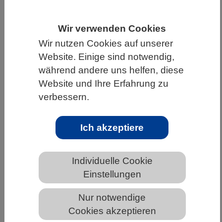
HOME
WISSENSCHAFT & GESELLSCHAFT
Wir verwenden Cookies
AKTUELLES
Wir nutzen Cookies auf unserer
Website. Einige sind notwendig,
während andere uns helfen, diese
Website und Ihre Erfahrung zu
AKTUELLES AUS DEN BIOWISSENSCHAFTEN
verbessern.
Neue Kanäle zur gezielten
Bekämpfung von Schädlingen
Ich akzeptiere
Individuelle Cookie
Einstellungen
Nur notwendige
Cookies akzeptieren