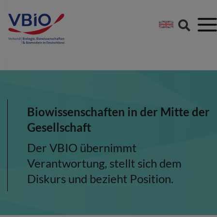
Springe direkt zu:
Zum Hauptinhalt spri
Zur Footer-Navigation
Biowissenschaften in der Mitte der
Gesellschaft
Der VBIO übernimmt
Verantwortung, stellt sich dem
Diskurs und bezieht Position.