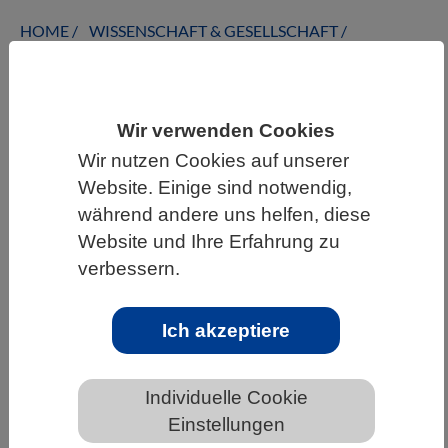
HOME
WISSENSCHAFT & GESELLSCHAFT
AKTUELLES
Wir verwenden Cookies
Wir nutzen Cookies auf unserer
AKTUELLES AUS DEN BIOWISSENSCHAFTEN
Website. Einige sind notwendig,
während andere uns helfen, diese
MINT Report 2025 -
Website und Ihre Erfahrung zu
Fachkräftemangel immer deutlicher
verbessern.
Ich akzeptiere
Individuelle Cookie
Einstellungen