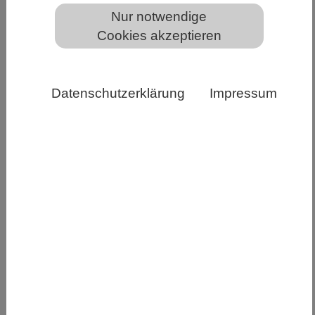
Nur notwendige
Cookies akzeptieren
Bild Pixabay
Deutschlands Zukunftsprojekte in
Datenschutzerklärung
Impressum
Digitalisierung, Klimaschutz, Infrastruktur und
Verteidigung geraten durch den
Fachkräftemangel unter Druck. Der aktuelle
MINT-Report offenbart trotz konjunktureller
Abkühlung eine Lücke von 148.500 MINT-
Fachkräften. Gleichzeitig zeigt die Studie, dass
Zuwanderung ein wichtiger Hebel zur
Fachkräftesicherung ist. Rund 153.000
internationale MINT-Absolventinnen und -
Absolventen, die in Deutschland studiert haben,
trugen im Jahr 2022 14,6 Milliarden Euro zur