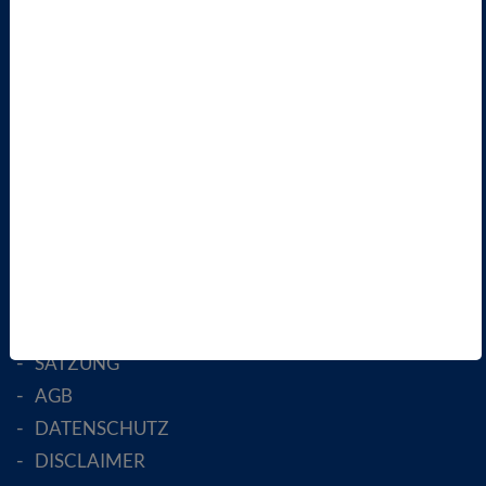
TERMINE
VBIO
ÜBER UNS
LANDESVERBÄNDE
FACHGESELLSCHAFTEN
AKTIV WERDEN!
MITGLIED WERDEN
ENGLISH PAGES
RECHTLICHES
SATZUNG
AGB
DATENSCHUTZ
DISCLAIMER