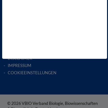
AKTIV WERDEN!
MITGLIED WERDEN
ENGLISH PAGES
RECHTLICHES
SATZUNG
AGB
DATENSCHUTZ
DISCLAIMER
IMPRESSUM
COOKIEEINSTELLUNGEN
© 2026 VBIO Verband Biologie, Biowissenschaften