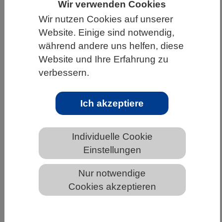
Wir verwenden Cookies
HOME
WISSENSCHAFT & GESELLSCHAFT
Wir nutzen Cookies auf unserer
Website. Einige sind notwendig,
AKTUELLES
während andere uns helfen, diese
Website und Ihre Erfahrung zu
verbessern.
AKTUELLES AUS DEN BIOWISSENSCHAFTEN
Ich akzeptiere
Lichtgesteuert – Fischlarven im
Bodensee
Individuelle Cookie
Einstellungen
Nur notwendige
Cookies akzeptieren