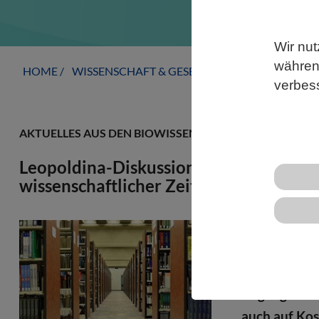
Wir nut
während
HOME
WISSENSCHAFT & GESELLSCHAFT
AKTUELLE
verbes
AKTUELLES AUS DEN BIOWISSENSCHAFTEN
Leopoldina-Diskussionspapier zur dire
wissenschaftlicher Zeitschriften
Der Zugang z
Wissenschaft
Herausforde
Zugang oftma
auch auf Kos