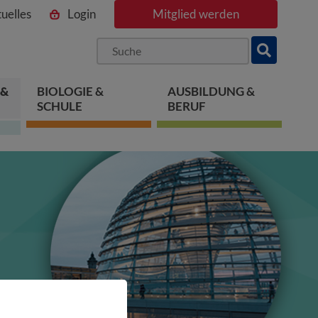
uelles
Login
Mitglied werden
ngen
pringen
 springen
 &
BIOLOGIE &
AUSBILDUNG &
SCHULE
BERUF