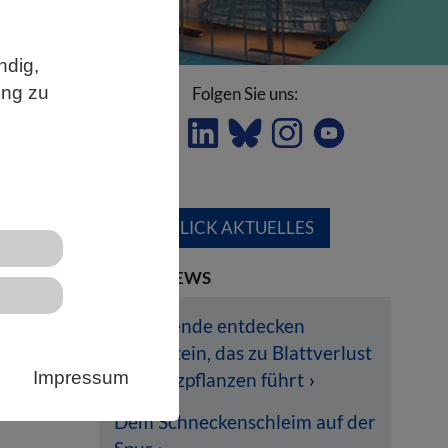
ndig,
ung zu
Folgen Sie uns:
ÜBERBLICK AKTUELLES
LETZTE NEWS
Forschende entdecken
Pilzprotein, das zu Blattverlust
Impressum
bei Nutzpflanzen führt
sen
d
Dem Schneckenschleim auf der