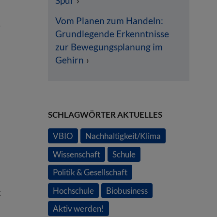
Spur
Vom Planen zum Handeln:
r
Grundlegende Erkenntnisse
zur Bewegungsplanung im
Gehirn
d
SCHLAGWÖRTER AKTUELLES
VBIO
Nachhaltigkeit/Klima
Wissenschaft
Schule
Politik & Gesellschaft
Hochschule
Biobusiness
t
Aktiv werden!