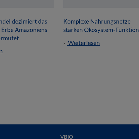
del dezimiert das
Komplexe Nahrungsnetze
e Erbe Amazoniens
stärken Ökosystem-Funktio
vermutet
Weiterlesen
n
VBIO