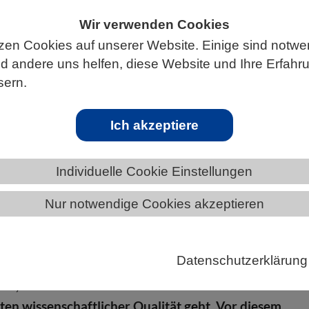
Wir verwenden Cookies
zen Cookies auf unserer Website. Einige sind notwe
 andere uns helfen, diese Website und Ihre Erfahr
S
sern.
Ich akzeptiere
kten Finanzierung und Evaluation
Individuelle Cookie Einstellungen
Nur notwendige Cookies akzeptieren
u wissenschaftlichen Erkenntnissen ist für die
 aber auch für die Bewältigung gesellschaftlicher
Datenschutzerklärung
rungen unerlässlich. Bezahlschranken begrenzen die
ls, was zu Lasten öffentlicher Mittel und zunehmen
ten wissenschaftlicher Qualität geht. Vor diesem