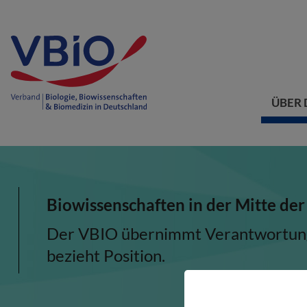
ÜBER 
Biowissenschaften in der Mitte der
Der VBIO übernimmt Verantwortung, 
bezieht Position.