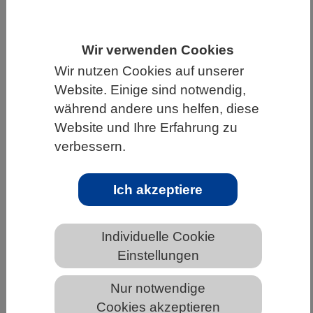
HOME
WISSENSCHAFT & GESELLSCHAFT
AKTUELLES
Wir verwenden Cookies
Wir nutzen Cookies auf unserer
Website. Einige sind notwendig,
während andere uns helfen, diese
AKTUELLES AUS DEN BIOWISSENSCHAFTEN
Website und Ihre Erfahrung zu
verbessern.
Korallenriffe um Hainan: Lokale
Belastungen verstärken Klimafolgen –
Ich akzeptiere
integriertes Land-Meer-Management
bietet Chancen
Individuelle Cookie
Einstellungen
Nur notwendige
Cookies akzeptieren