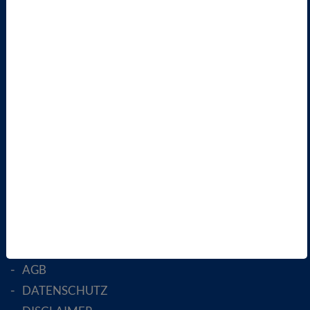
AKTUELLES
TERMINE
VBIO
ÜBER UNS
LANDESVERBÄNDE
FACHGESELLSCHAFTEN
AKTIV WERDEN!
MITGLIED WERDEN
ENGLISH PAGES
RECHTLICHES
SATZUNG
AGB
DATENSCHUTZ