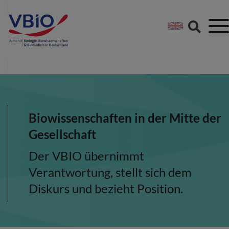
Springe direkt zu:
Zum Hauptinhalt spri
Zur Footer-Navigation
Biowissenschaften in der Mitte der
Gesellschaft
Der VBIO übernimmt
Verantwortung, stellt sich dem
Diskurs und bezieht Position.