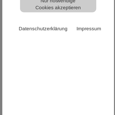
Nur notwendige
Cookies akzeptieren
Kann gezielte Ernährung die Gesundheit von
Datenschutzerklärung
Impressum
Stammzellen erhalten? Und könnten metabolische
Interventionen, wie Ernährung oder gezielte
Supplementierung von Nährstoffen, Leukämie-
Behandlungen unterstützen oder gesundes Altern
fördern? Die erstmalige Kartierung der
Stoffwechsellandschaft menschlicher Blutstammzellen
durch das Labor von Nina Cabezas-Wallscheid liefert
dafür erste Ansätze. © KI-generiert, Adobe Firefly
Wie Nährstoffe und Lipide die Gesundheit der
Blutstammzellen bei Alterung und Leukämie
verändern
Forschende des Max-Planck-Instituts für