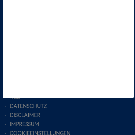
VBIO
ÜBER UNS
LANDESVERBÄNDE
FACHGESELLSCHAFTEN
AKTIV WERDEN!
MITGLIED WERDEN
ENGLISH PAGES
RECHTLICHES
SATZUNG
AGB
DATENSCHUTZ
DISCLAIMER
IMPRESSUM
COOKIEEINSTELLUNGEN