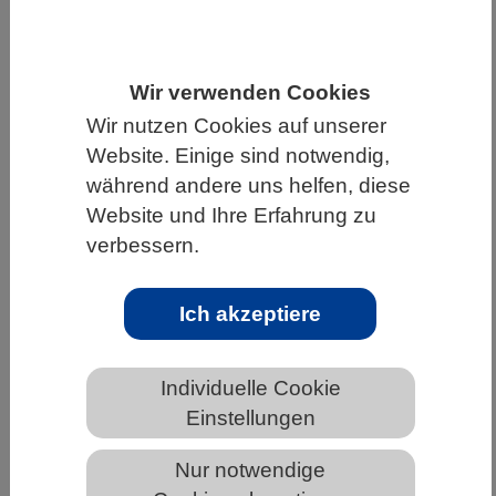
HOME
WISSENSCHAFT & GESELLSCHAFT
AKTUELLES
Wir verwenden Cookies
Wir nutzen Cookies auf unserer
Website. Einige sind notwendig,
während andere uns helfen, diese
AKTUELLES AUS DEN BIOWISSENSCHAFTEN
Website und Ihre Erfahrung zu
verbessern.
Insekten tief in die Augen geschaut
Ich akzeptiere
Individuelle Cookie
Einstellungen
Anhand elektronenmikroskopischer Aufnahmen (links)
haben die Forschenden unterschiedliche Zellen
Nur notwendige
identifiziert (farbig markiert) und anschließend