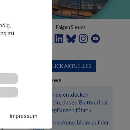
ndig,
Folgen Sie uns:
ung zu
ÜBERBLICK AKTUELLES
digt
LETZTE NEWS
Forschende entdecken
Pilzprotein, das zu Blattverlust
bei Nutzpflanzen führt
se
Impressum
.1
Dem Schneckenschleim auf der
.5