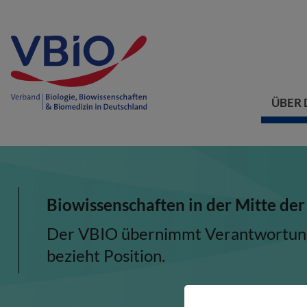
ÜBER 
Biowissenschaften in der Mitte der
Der VBIO übernimmt Verantwortung, 
bezieht Position.