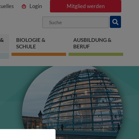
uelles
Login
Mitglied werden
ngen
pringen
 springen
 &
BIOLOGIE &
AUSBILDUNG &
SCHULE
BERUF