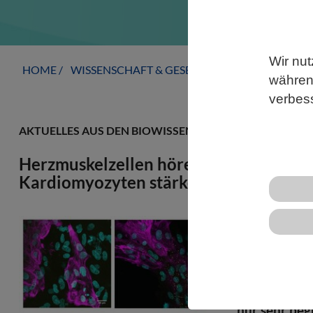
Wir nut
HOME
WISSENSCHAFT & GESELLSCHAFT
AKTUELLE
während
verbes
AKTUELLES AUS DEN BIOWISSENSCHAFTEN
Herzmuskelzellen hören früher auf zu 
Kardiomyozyten stärker als BA.1
Eine Studie 
sich verschi
kultivierten
zeigen, dass
nur sehr beg