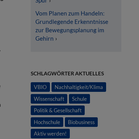
Spur
Vom Planen zum Handeln:
Grundlegende Erkenntnisse
zur Bewegungsplanung im
Gehirn
,
SCHLAGWÖRTER AKTUELLES
e
VBIO
Nachhaltigkeit/Klima
Wissenschaft
Schule
n
Politik & Gesellschaft
Hochschule
Biobusiness
-
Aktiv werden!