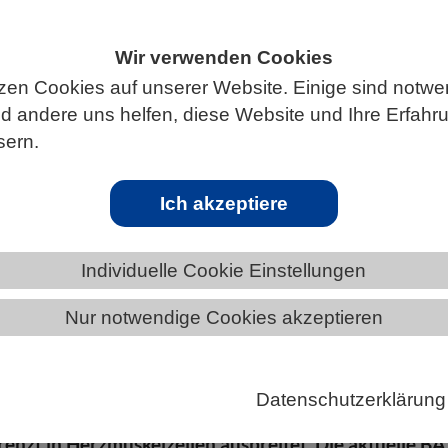
Wir verwenden Cookies
zen Cookies auf unserer Website. Einige sind notwe
S
 andere uns helfen, diese Website und Ihre Erfahr
sern.
Ich akzeptiere
schlagen - Omicron-Subvariante BA.5 schä
Individuelle Cookie Einstellungen
Nur notwendige Cookies akzeptieren
des Universitätsklinikums Ulm hat untersucht, wie gut
edene Varianten des Coronavirus SARS-CoV-2 in
 humanen Herzmuskelzellen vermehren. Die Ergebnis
Datenschutzerklärung
 sich zwar die ursprüngliche Omicron-Subvariante BA
renzt in Herzmuskelzellen ausbreitet. Die aktuelle BA