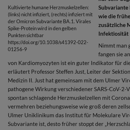
Subvariante 
Kultivierte humane Herzmuskelzellen:
(links) nicht infiziert, (rechts) infiziert mit
wie die früh
der Omicron Subvariante BA.1. Virales
zusätzliche 
Spike-Protein wird in den gelben
Infektiositä
Punkten sichtbar
https://doi.org/10.1038/s41392-022-
Nimmt man ge
01256-9
fangen sie a
von Kardiomyozyten ist ein guter Indikator für di
erläutert Professor Steffen Just, Leiter der Sektio
Medizin II. Just hat gemeinsam mit dem Ulmer Vir
pathogene Wirkung verschiedener SARS-CoV-2-Va
spontan schlagende Herzmuskelzellen mit Coronavir
vermehren beziehungsweise wie groß deren zellsch
Ulmer Uniklinikum das Institut für Molekulare Viro
Subvariante ist, desto früher stoppt der „Herzschla