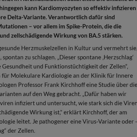
hingegen kann Kardiomyozyten so effektiv infizieren
ere Delta-Variante. Verantwortlich dafür sind
Mutationen – vor allem im Spike-Protein, die die
t und zellschädigende Wirkung von BA.5 stärken.
sunde Herzmuskelzellen in Kultur und vermehrt sie
n, spontan zu schlagen. „Dieser spontane ‚Herzschlag‘
e Gesundheit und Funktionstüchtigkeit der Zellen“,
n für Molekulare Kardiologie an der Klinik für Innere
ologen Professor Frank Kirchhoff eine Studie über di
rianten auf den Weg gebracht. „Dafür haben wir
en infiziert und untersucht, wie stark sich die Vire
ädigende Wirkung ist,“ erklärt Kirchhoff, der am
logie leitet. Je pathogener eine Virus-Variante oder 
g“ der Zellen.